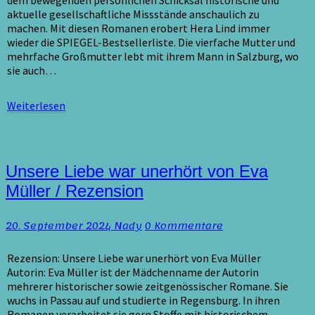
dem bewegenden persönlichen Schicksal historische und
aktuelle gesellschaftliche Missstände anschaulich zu
machen. Mit diesen Romanen erobert Hera Lind immer
wieder die SPIEGEL-Bestsellerliste. Die vierfache Mutter und
mehrfache Großmutter lebt mit ihrem Mann in Salzburg, wo
sie auch…
Weiterlesen
Weiterlesen
Unsere
Unsere Liebe war unerhört von Eva
Liebe
Müller / Rezension
war
unerhört
Kommentare
20. September 2024
Nady
0 Kommentare
von
Eva
Müller
Rezension: Unsere Liebe war unerhört von Eva Müller
/
Autorin: Eva Müller ist der Mädchenname der Autorin
Rezension
mehrerer historischer sowie zeitgenössischer Romane. Sie
wuchs in Passau auf und studierte in Regensburg. In ihren
Romanen verarbeitet sie gern Stoffe mit historischem