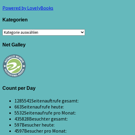
Powered by LovelyBooks
Kategorien
Kategorien
Net Galley
Count per Day
1285541
Seitenauftrufe gesamt:
663
Seitenaufrufe heute:
5532
Seitenaufrufe pro Monat:
435828
Besuchter gesamt:
597
Besucher heute:
4597
Besucher pro Monat: