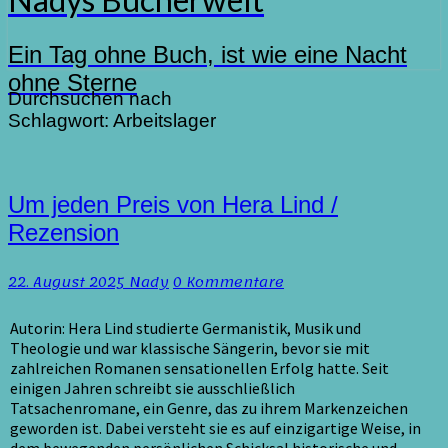
Ein Tag ohne Buch, ist wie eine Nacht
ohne Sterne
Durchsuchen nach
Schlagwort:
Arbeitslager
Um
Um jeden Preis von Hera Lind /
jeden
Rezension
Preis
von
Kommentare
22. August 2025
Nady
0 Kommentare
Hera
Lind
/
Autorin: Hera Lind studierte Germanistik, Musik und
Rezension
Theologie und war klassische Sängerin, bevor sie mit
zahlreichen Romanen sensationellen Erfolg hatte. Seit
einigen Jahren schreibt sie ausschließlich
Tatsachenromane, ein Genre, das zu ihrem Markenzeichen
geworden ist. Dabei versteht sie es auf einzigartige Weise, in