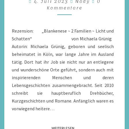
Kommentar
4. Juli 2023
Nady
0
LICHT
Kommentare
UND
SCHATTEN
VON
Rezension: „Blankenese ~ 2 Familien ~ Licht und
MICHAELA
Schatten“ von Michaela Grünig
GRÜNIG
Autorin: Michaela Grünig, geboren und seelisch
/
beheimatet in Köln, war lange Jahre im Ausland
REZENSION
tätig. Dort hat ihr Job sie nicht nur an entlegene
und wunderschöne Orte geführt, sondern auch mit
inspirierenden Menschen und deren
Lebensgeschichten zusammengebracht. Seit 2010
schreibt sie hauptberuflich Drehbücher,
Kurzgeschichten und Romane. Anfänglich waren es
vorwiegend heitere…
WEITERLESEN
WEITERLESEN