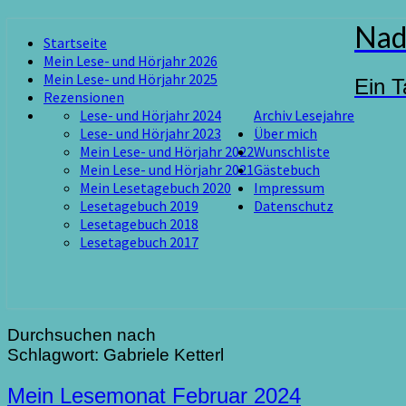
Skip
Nad
Startseite
to
Mein Lese- und Hörjahr 2026
content
Mein Lese- und Hörjahr 2025
Ein T
Rezensionen
Lese- und Hörjahr 2024
Archiv Lesejahre
Lese- und Hörjahr 2023
Über mich
Mein Lese- und Hörjahr 2022
Wunschliste
Mein Lese- und Hörjahr 2021
Gästebuch
Mein Lesetagebuch 2020
Impressum
Lesetagebuch 2019
Datenschutz
Lesetagebuch 2018
Lesetagebuch 2017
Durchsuchen nach
Schlagwort:
Gabriele Ketterl
Mein
Mein Lesemonat Februar 2024