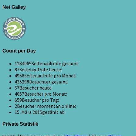
Net Galley
Count per Day
1284965
Seitenauftrufe gesamt:
87
Seitenaufrufe heute:
4956
Seitenaufrufe pro Monat:
435298
Besuchter gesamt:
67
Besucher heute:
4067
Besucher pro Monat:
659
Besucher pro Tag:
2
Besucher momentan online:
15. März 2015
gezählt ab:
Private Statistik