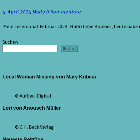
Lesemonat
Februar
Kommentare
4. April 2024
Nady
0 Kommentare
2024
Mein Lesemonat Februar 2024 Hallo liebe Bookies, heute habe i
Suchen
Suchen
Local Woman Missing von Mary Kubica
© Aufbau-Digital
Lori von Anousch Müller
© C.H. Beck Verlag
Neueste Beiträge