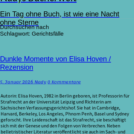
Ein Tag ohne Buch, ist wie eine Nacht
ohne Sterne
Durchsuchen nach
Schlagwort:
Gerichtsfälle
Dunkle
Dunkle Momente von Elisa Hoven /
Momente
Rezension
von
Elisa
Kommentare
5. Januar 2026
Nady
0 Kommentare
Hoven
/
Rezension
Autorin: Elisa Hoven, 1982 in Berlin geboren, ist Professorin für
Strafrecht an der Universität Leipzig und Richterin am
Sächsischen Verfassungsgerichtshof. Sie hat in Cambridge,
Harvard, Berkeley, Los Angeles, Phnom Penh, Basel und Sydney
geforscht. Ihre Leidenschaft ist das Strafrecht, sie beschäftigt
sich mit der Genese und den Folgen von Verbrechen. Neben
belletristischer Literatur veröffentlicht sie auch im Sach- und