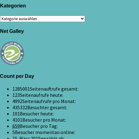
Kategorien
Kategorien
Net Galley
Count per Day
1285001
Seitenauftrufe gesamt:
123
Seitenaufrufe heute:
4992
Seitenaufrufe pro Monat:
435332
Besuchter gesamt:
101
Besucher heute:
4101
Besucher pro Monat:
659
Besucher pro Tag:
5
Besucher momentan online:
15. März 2015
gezählt ab: