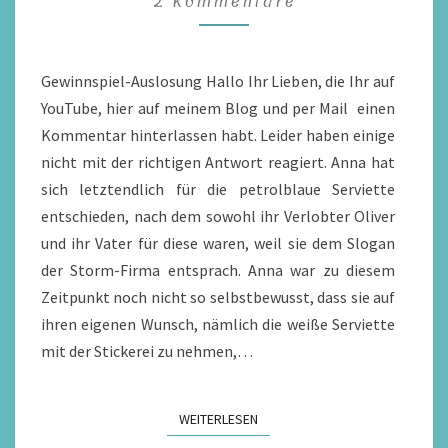
2 Kommentare
WIND”
VON
JOHANNA
Gewinnspiel-Auslosung Hallo Ihr Lieben, die Ihr auf
BENDEN
YouTube, hier auf meinem Blog und per Mail einen
Kommentar hinterlassen habt. Leider haben einige
nicht mit der richtigen Antwort reagiert. Anna hat
sich letztendlich für die petrolblaue Serviette
entschieden, nach dem sowohl ihr Verlobter Oliver
und ihr Vater für diese waren, weil sie dem Slogan
der Storm-Firma entsprach. Anna war zu diesem
Zeitpunkt noch nicht so selbstbewusst, dass sie auf
ihren eigenen Wunsch, nämlich die weiße Serviette
mit der Stickerei zu nehmen,…
WEITERLESEN
WEITERLESEN