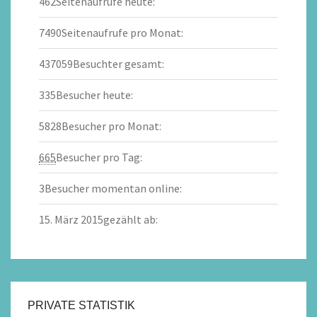
462
Seitenaufrufe heute:
7490
Seitenaufrufe pro Monat:
437059
Besuchter gesamt:
335
Besucher heute:
5828
Besucher pro Monat:
665
Besucher pro Tag:
3
Besucher momentan online:
15. März 2015
gezählt ab:
PRIVATE STATISTIK