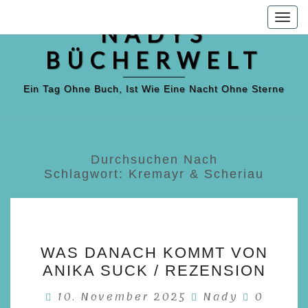
Skip
Togg
to
NADYS
navig
content
BÜCHERWELT
Ein Tag Ohne Buch, Ist Wie Eine Nacht Ohne Sterne
Durchsuchen Nach
Schlagwort:
Kremayr & Scheriau
WAS
WAS DANACH KOMMT VON
DANACH
ANIKA SUCK / REZENSION
KOMMT
Kommen
10. November 2025
VON
Nady
0