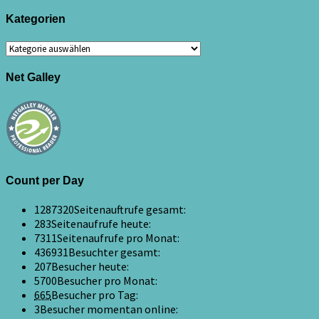
Kategorien
Kategorien
Net Galley
Count per Day
1287320
Seitenauftrufe gesamt:
283
Seitenaufrufe heute:
7311
Seitenaufrufe pro Monat:
436931
Besuchter gesamt:
207
Besucher heute:
5700
Besucher pro Monat:
665
Besucher pro Tag:
3
Besucher momentan online: