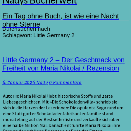
Ein Tag ohne Buch, ist wie eine Nacht
ohne Sterne
Durchsuchen nach
Schlagwort:
Little Germany 2
Little
Little Germany 2 – Der Geschmack von
Germany
Freiheit von Maria Nikolai / Rezension
2
–
Kommentare
6. Januar 2026
Nady
0 Kommentare
Der
Geschmack
von
Autorin: Maria Nikolai liebt historische Stoffe und zarte
Freiheit
Liebesgeschichten. Mit »Die Schokoladenvilla« schrieb sie
von
sich in die Herzen der Leserinnen: Die opulente Saga rund um
Maria
eine Stuttgarter Schokoladenfabrikantenfamilie stand
Nikolai
monatelang auf der Bestsellerliste und verkaufte sich über
/
eine halbe Million Mal. Danach entführte Maria Nikolai ihre
Rezension