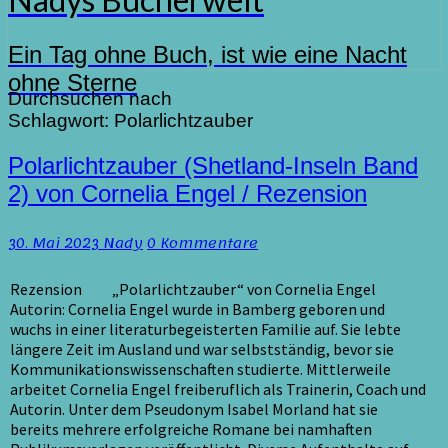
Ein Tag ohne Buch, ist wie eine Nacht
ohne Sterne
Durchsuchen nach
Schlagwort:
Polarlichtzauber
Polarlichtzauber
Polarlichtzauber (Shetland-Inseln Band
(Shetland-
2) von Cornelia Engel / Rezension
Inseln
Band
Kommentare
30. Mai 2023
Nady
0 Kommentare
2)
von
Cornelia
Rezension „Polarlichtzauber“ von Cornelia Engel
Engel
Autorin: Cornelia Engel wurde in Bamberg geboren und
/
wuchs in einer literaturbegeisterten Familie auf. Sie lebte
Rezension
längere Zeit im Ausland und war selbstständig, bevor sie
Kommunikationswissenschaften studierte. Mittlerweile
arbeitet Cornelia Engel freiberuflich als Trainerin, Coach und
Autorin. Unter dem Pseudonym Isabel Morland hat sie
bereits mehrere erfolgreiche Romane bei namhaften