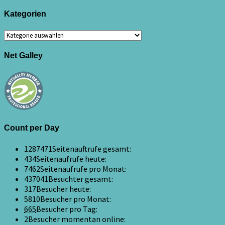
Kategorien
Kategorien
Net Galley
Count per Day
1287471
Seitenauftrufe gesamt:
434
Seitenaufrufe heute:
7462
Seitenaufrufe pro Monat:
437041
Besuchter gesamt:
317
Besucher heute:
5810
Besucher pro Monat:
665
Besucher pro Tag:
2
Besucher momentan online: