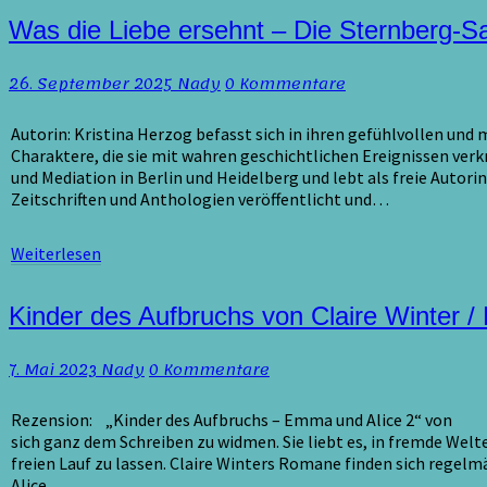
Was
Was die Liebe ersehnt – Die Sternberg-S
die
Liebe
Kommentare
26. September 2025
Nady
0 Kommentare
ersehnt
–
Die
Autorin: Kristina Herzog befasst sich in ihren gefühlvollen un
Sternberg-
Charaktere, die sie mit wahren geschichtlichen Ereignissen verkn
Saga
und Mediation in Berlin und Heidelberg und lebt als freie Autorin
Band
Zeitschriften und Anthologien veröffentlicht und…
4
von
Weiterlesen
Weiterlesen
Kristina
Herzog
/
Kinder
Kinder des Aufbruchs von Claire Winter /
Rezension
des
Aufbruchs
Kommentare
7. Mai 2023
Nady
0 Kommentare
von
Claire
Winter
Rezension: „Kinder des Aufbruchs – Emma und Alice 2“ von Cla
/
sich ganz dem Schreiben zu widmen. Sie liebt es, in fremde Welt
Rezension
freien Lauf zu lassen. Claire Winters Romane finden sich regelm
Alice…