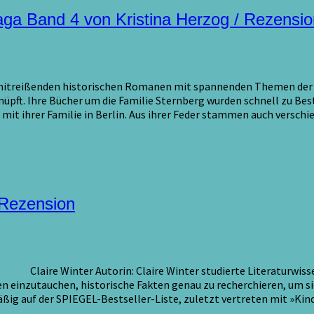
aga Band 4 von Kristina Herzog / Rezensio
d mitreißenden historischen Romanen mit spannenden Themen der de
üpft. Ihre Bücher um die Familie Sternberg wurden schnell zu Best
 mit ihrer Familie in Berlin. Aus ihrer Feder stammen auch verschi
 Rezension
ire Winter Autorin: Claire Winter studierte Literaturwissensch
en einzutauchen, historische Fakten genau zu recherchieren, um s
äßig auf der SPIEGEL-Bestseller-Liste, zuletzt vertreten mit »Kin