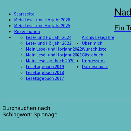
Skip
Nad
Startseite
to
Mein Lese- und Hörjahr 2026
content
Mein Lese- und Hörjahr 2025
Ein T
Rezensionen
Lese- und Hörjahr 2024
Archiv Lesejahre
Lese- und Hörjahr 2023
Über mich
Mein Lese- und Hörjahr 2022
Wunschliste
Mein Lese- und Hörjahr 2021
Gästebuch
Mein Lesetagebuch 2020
Impressum
Lesetagebuch 2019
Datenschutz
Lesetagebuch 2018
Lesetagebuch 2017
Durchsuchen nach
Schlagwort:
Spionage