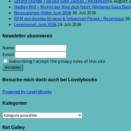
Letzte Stunde Tod von Sven Jacobs / Rezension
6. August 
Hedley Mill ~ Wohin der Weg dich führt (Weberei-Saga Band
Neuzugänge-Video Juni 2026
30. Juli 2026
REM von Annika Strauss & Sebastian Fitzek / Rezension
26.
Lesemonat Juni 2026
24. Juli 2026
Newsletter abonnieren
Name
Email
Subscribing I accept the privacy rules of this site
Besuche mich doch auch bei Lovelybooks
Powered by LovelyBooks
Kategorien
Kategorien
Net Galley