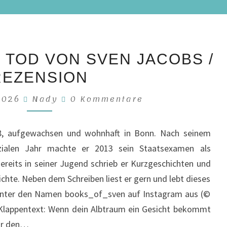
LETZTE
 TOD VON SVEN JACOBS /
STUNDE
REZENSION
TOD
VON
Kommentare
 2026
Nady
0 Kommentare
SVEN
JACOBS
8, aufgewachsen und wohnhaft in Bonn. Nach seinem
/
ozialen Jahr machte er 2013 sein Staatsexamen als
REZENSION
ereits in seiner Jugend schrieb er Kurzgeschichten und
ichte. Neben dem Schreiben liest er gern und lebt dieses
 unter den Namen books_of_sven auf Instagram aus (©
 Klappentext: Wenn dein Albtraum ein Gesicht bekommt
ür den…