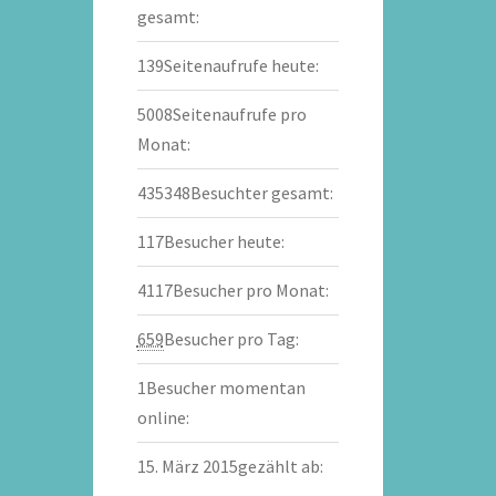
gesamt:
139
Seitenaufrufe heute:
5008
Seitenaufrufe pro
Monat:
435348
Besuchter gesamt:
117
Besucher heute:
4117
Besucher pro Monat:
659
Besucher pro Tag:
1
Besucher momentan
online:
15. März 2015
gezählt ab: