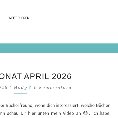
WEITERLESEN
WEITERLESEN
LESEMONAT
NAT APRIL 2026
APRIL
2026
Kommentare
2026
Nady
0 Kommentare
eber Bücherfreund, wenn dich interessiert, welche Bücher
ann schau Dir hier unten mein Video an 😍. Ich habe