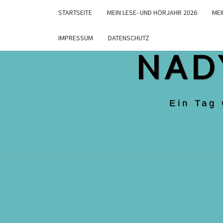
Skip
STARTSEITE
MEIN LESE- UND HÖRJAHR 2026
MEI
to
content
IMPRESSUM
DATENSCHUTZ
NAD
Ein Tag