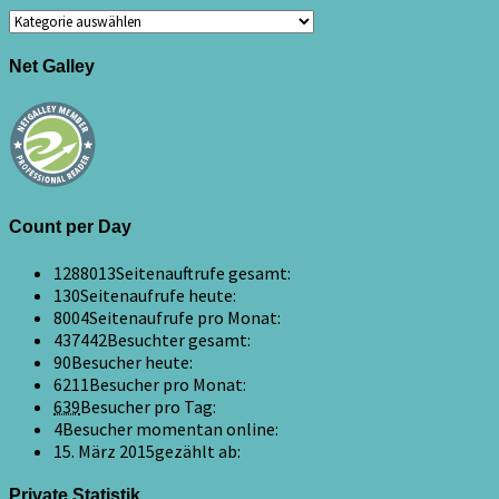
Kategorien
Net Galley
Count per Day
1288013
Seitenauftrufe gesamt:
130
Seitenaufrufe heute:
8004
Seitenaufrufe pro Monat:
437442
Besuchter gesamt:
90
Besucher heute:
6211
Besucher pro Monat:
639
Besucher pro Tag:
4
Besucher momentan online:
15. März 2015
gezählt ab:
Private Statistik