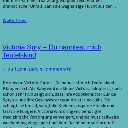
mit ihrer Familie in Salzburg. Klappentext: Erst ein
dramatischer Unfall, dann die waghalsige Flucht aus der…
Weiterlesen
Weiterlesen
Victoria
Victoria Spry – Du nanntest mich
Spry
Teufelskind
–
Du
Kommentare
17. Juli 2018
Nady
3 Kommentare
nanntest
mich
Teufelskind
Rezension Victoria Spry – Du nanntest mich Teufelskind
Klappentext: Als Baby wird die kleine Victoria adoptiert, doch
schon sehr früh zeigt sich, dass ihre Adoptivmutter Eunice
Spry sie und ihre Geschwister tyrannisiert und quält. Sie
schlägt sie brutal, würgt die Kleinen aus purer Freude und
lässt sie hungern. Victoria wird dringend benötigte
medizinische Versorgung verweigert, und sie muss teilweise
wochenlang eingesperrt auf dem Dachboden verharren. Es