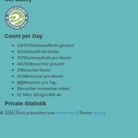
Count per Day
1287079
Seitenauftrufe gesamt:
42
Seitenaufrufe heute:
7070
Seitenaufrufe pro Monat:
436761
Besuchter gesamt:
37
Besucher heute:
5530
Besucher pro Monat:
665
Besucher pro Tag:
5
Besucher momentan online:
15. März 2015
gezählt ab:
Private Statistik
© 2026
|
Stolz präsentiert von
WordPress
|
Theme:
Nisarg