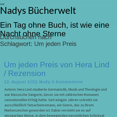
Toggle
Nadys Bücherwelt
Skip
navigation
to
content
Ein Tag ohne Buch, ist wie eine
Nacht ohne Sterne
Durchsuchen nach
Schlagwort:
Um jeden Preis
Um
Um jeden Preis von Hera Lind
jeden
/ Rezension
Preis
von
Kommentare
22. August 2025
Nady
0 Kommentare
Hera
Lind
Autorin: Hera Lind studierte Germanistik, Musik und Theologie und
/
war klassische Sängerin, bevor sie mit zahlreichen Romanen
Rezension
sensationellen Erfolg hatte. Seit einigen Jahren schreibt sie
ausschließlich Tatsachenromane, ein Genre, das zu ihrem
Markenzeichen geworden ist. Dabei versteht sie es auf
einzigartige Weise, in dem bewegenden persönlichen Schicksal