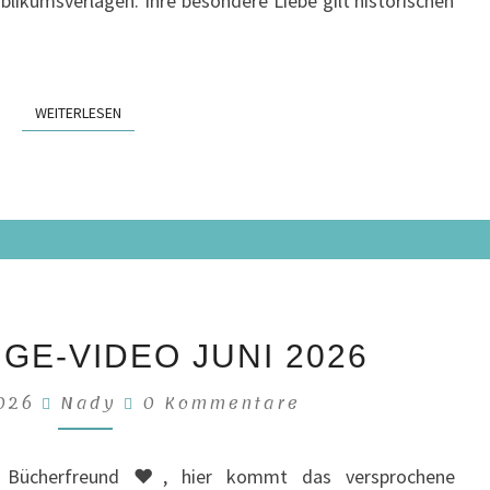
blikumsverlagen. Ihre besondere Liebe gilt historischen
VON
SOPHIE
OLIVER
/
WEITERLESEN
WEITERLESEN
REZENSION
NEUZUGÄNGE-
E-VIDEO JUNI 2026
VIDEO
JUNI
Kommentare
2026
Nady
0 Kommentare
2026
r Bücherfreund ♥, hier kommt das versprochene