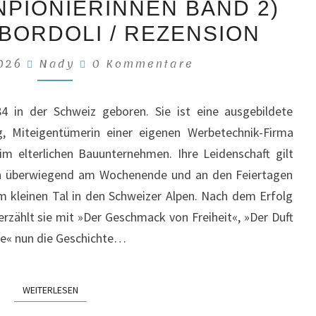
PIONIERINNEN BAND 2)
VON
GLÜCK
 BORDOLI / REZENSION
(DIE
Kommentare
2026
Nady
0 Kommentare
SCHOKOLADENPIONIERINNEN
BAND
4 in der Schweiz geboren. Sie ist eine ausgebildete
2)
, Miteigentümerin einer eigenen Werbetechnik-Firma
VON
 im elterlichen Bauunternehmen. Ihre Leidenschaft gilt
LADINA
ch überwiegend am Wochenende und an den Feiertagen
BORDOLI
em kleinen Tal in den Schweizer Alpen. Nach dem Erfolg
/
erzählt sie mit »Der Geschmack von Freiheit«, »Der Duft
REZENSION
be« nun die Geschichte…
WEITERLESEN
WEITERLESEN