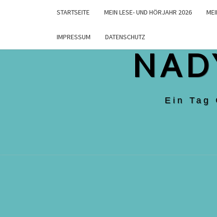
Skip
STARTSEITE
MEIN LESE- UND HÖRJAHR 2026
MEI
to
content
IMPRESSUM
DATENSCHUTZ
NAD
Ein Tag