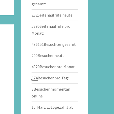
gesamt:
232
Seitenaufrufe heute:
5895
Seitenaufrufe pro
Monat:
436151
Besuchter gesamt:
200
Besucher heute:
4920
Besucher pro Monat:
674
Besucher pro Tag:
3
Besucher momentan
online:
15. März 2015
gezählt ab: