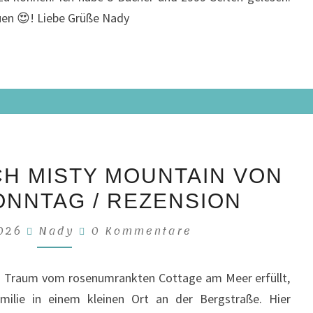
uen 😍! Liebe Grüße Nady
HEIMKEHR
H MISTY MOUNTAIN VON
NACH
ONNTAG / REZENSION
MISTY
MOUNTAIN
Kommentare
2026
Nady
0 Kommentare
VON
KERSTIN
en Traum vom rosenumrankten Cottage am Meer erfüllt,
SONNTAG
amilie in einem kleinen Ort an der Bergstraße. Hier
/