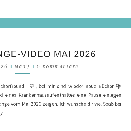
NEUZUGÄNGE-
GE-VIDEO MAI 2026
VIDEO
MAI
Kommentare
2026
Nady
0 Kommentare
2026
Bücherfreund 💜, bei mir sind wieder neue Bücher 📚
d eines Krankenhausaufenthaltes eine Pause einlegen
nge vom Mai 2026 zeigen. Ich wünsche dir viel Spaß bei
dy