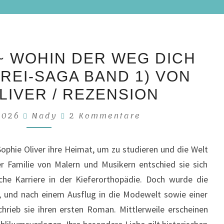
HEDLEY
~ WOHIN DER WEG DICH
MILL
REI-SAGA BAND 1) VON
~
WOHIN
LIVER / REZENSION
DER
Kommentare
 2026
Nady
2 Kommentare
WEG
DICH
Sophie Oliver ihre Heimat, um zu studieren und die Welt
FÜHRT
r Familie von Malern und Musikern entschied sie sich
(WEBEREI-
che Karriere in der Kieferorthopädie. Doch wurde die
SAGA
er, und nach einem Ausflug in die Modewelt sowie einer
BAND
chrieb sie ihren ersten Roman. Mittlerweile erscheinen
1)