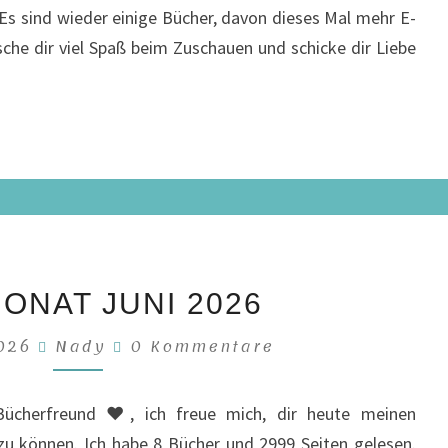
s sind wieder einige Bücher, davon dieses Mal mehr E-
che dir viel Spaß beim Zuschauen und schicke dir Liebe
LESEMONAT
ONAT JUNI 2026
JUNI
2026
Kommentare
2026
Nady
0 Kommentare
Bücherfreund ♥, ich freue mich, dir heute meinen
u können. Ich habe 8 Bücher und 2999 Seiten gelesen.