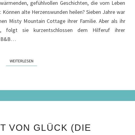
erwärmenden, gefühlvollen Geschichten, die vom Leben
REZENSION
t: Können alte Herzenswunden heilen? Sieben Jahre war
hen Misty Mountain Cottage ihrer Familie. Aber als ihr
t, folgt sie kurzentschlossen dem Hilferuf ihrer
em B&B…
WEITERLESEN
WEITERLESEN
DER
T VON GLÜCK (DIE
DUFT