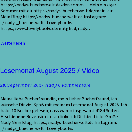
https://nadys-buecherwelt.de/der-somm… Mein einziger
Sommer mit dir https://nadys-buecherwelt.de/mein-ein…
Mein Blog: https://nadys-buecherwelt.de Instagram:
/ nadys_buecherwelt Lovelybooks:
https://www.lovelybooks.de/mitglied/nady…
Weiterlesen
Weiterlesen
Lesemonat
Lesemonat August 2025 / Video
August
2025
Kommentare
28. September 2025
Nady
0 Kommentare
/
Video
Meine liebe Bücherfreundin, mein lieber Bücherfreund, ich
wünsche Dir viel Spaß mit meinem Lesemonat August 2025. Ich
habe 10 Bücher gelesen, dass waren insgesamt 4184 Seiten.
Erschienene Rezensionen verlinke ich Dir hier: Liebe Grüße
Nady Mein Blog: https://nadys-buecherwelt.de Instagram:
/ nadys_buecherwelt Lovelybooks: