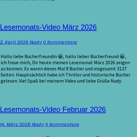
Lesemonats-
Lesemonats-Video März 2026
Video
März
Kommentare
2. April 2026
Nady
0 Kommentare
2026
Hallo liebe Bücherfreundin 😀, hallo lieber Bücherfreund 😀,
ich freue mich, Dir heute meinen Lesemonat März 2026 zeigen
zu können. Es waren dieses Mal 8 Bücher und insgesamt 3127
Seiten. Hauptsächlich habe ich Thriller und historische Bücher
gelesen. Viel Spaß bei meinem Video und liebe Grüße Nady
Lesemonats-
Lesemonats-Video Februar 2026
Video
Februar
Kommentare
19. März 2026
Nady
0 Kommentare
2026