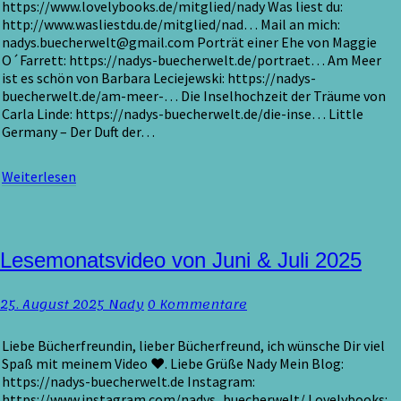
https://www.lovelybooks.de/mitglied/nady Was liest du:
http://www.wasliestdu.de/mitglied/nad… Mail an mich:
nadys.buecherwelt@gmail.com Porträt einer Ehe von Maggie
O´Farrett: https://nadys-buecherwelt.de/portraet… Am Meer
ist es schön von Barbara Leciejewski: https://nadys-
buecherwelt.de/am-meer-… Die Inselhochzeit der Träume von
Carla Linde: https://nadys-buecherwelt.de/die-inse… Little
Germany – Der Duft der…
Weiterlesen
Weiterlesen
Lesemonatsvideo
Lesemonatsvideo von Juni & Juli 2025
von
Juni
Kommentare
25. August 2025
Nady
0 Kommentare
&
Juli
2025
Liebe Bücherfreundin, lieber Bücherfreund, ich wünsche Dir viel
Spaß mit meinem Video ❤️. Liebe Grüße Nady Mein Blog:
https://nadys-buecherwelt.de Instagram:
https://www.instagram.com/nadys_buecherwelt/ Lovelybooks: