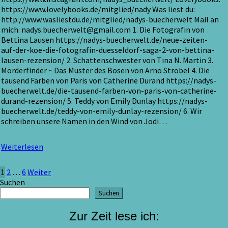
https://www.lovelybooks.de/mitglied/nady Was liest du:
http://www.wasliestdu.de/mitglied/nadys-buecherwelt Mail an
mich: nadys.buecherwelt@gmail.com 1. Die Fotografin von
Bettina Lausen https://nadys-buecherwelt.de/neue-zeiten-
auf-der-koe-die-fotografin-duesseldorf-saga-2-von-bettina-
lausen-rezension/ 2. Schattenschwester von Tina N. Martin 3.
Mörderfinder ~ Das Muster des Bösen von Arno Strobel 4. Die
tausend Farben von Paris von Catherine Durand https://nadys-
buecherwelt.de/die-tausend-farben-von-paris-von-catherine-
durand-rezension/ 5. Teddy von Emily Dunlay https://nadys-
buecherwelt.de/teddy-von-emily-dunlay-rezension/ 6. Wir
schreiben unsere Namen in den Wind von Jodi…
Weiterlesen
Weiterlesen
Seitennummerierung
1
2
…
6
Weiter
Suchen
der
Suchen
Beiträge
Zur Zeit lese ich: