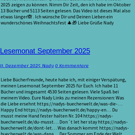
2025 zeigen zu können. Nimm Dir Zeit, den ich habe im Oktober
13 Bücher und 5113 Seiten gelesen. Das Video ist dieses Mal also
etwas länger🙈 . Ich wünsche Dir und Deinen Lieben ein
wunderschönes Weihnachtsfest 🎄🎁 Liebe Grüße Nady
Lesemonat
Lesemonat September 2025
September
2025
Kommentare
11. Dezember 2025
Nady
0 Kommentare
Liebe Bücherfreunde, heute habe ich, mit einiger Verspätung,
meinen Lesemonat September 2025 für Euch. Ich habe 11
Bücher und insgesamt 4530 Seiten gelesen. Viele Spaß bei
meinem Video. Eure Nady Links zu meinen Rezensionen: Was
die Liebe ersehnt https://nadys-buecherwelt.de/was-die-…
Happy End https://nadys-buecherwelt.de/happy-en… Du
musst meine Hand fester halten Nr. 104 https://nadys-
buecherwelt.de/du-musst… Don´t let her stay https://nadys-
buecherwelt.de/dont-let… Was danach kommt https://nadys-
buecherwelt.de/was-dana… Der Sommer am Ende der Welt