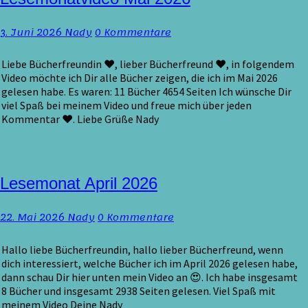
Mai
2026
Kommentare
3. Juni 2026
Nady
0 Kommentare
Liebe Bücherfreundin ♥, lieber Bücherfreund ♥, in folgendem
Video möchte ich Dir alle Bücher zeigen, die ich im Mai 2026
gelesen habe. Es waren: 11 Bücher 4654 Seiten Ich wünsche Dir
viel Spaß bei meinem Video und freue mich über jeden
Kommentar ♥. Liebe Grüße Nady
Lesemonat
Lesemonat April 2026
April
2026
Kommentare
22. Mai 2026
Nady
0 Kommentare
Hallo liebe Bücherfreundin, hallo lieber Bücherfreund, wenn
dich interessiert, welche Bücher ich im April 2026 gelesen habe,
dann schau Dir hier unten mein Video an 😍. Ich habe insgesamt
8 Bücher und insgesamt 2938 Seiten gelesen. Viel Spaß mit
meinem Video Deine Nady