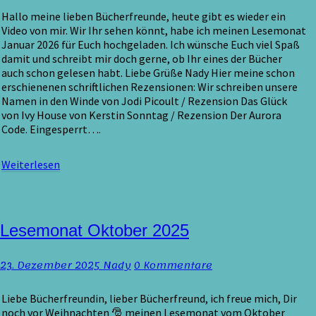
Video
Hallo meine lieben Bücherfreunde, heute gibt es wieder ein
Video von mir. Wir Ihr sehen könnt, habe ich meinen Lesemonat
Januar 2026 für Euch hochgeladen. Ich wünsche Euch viel Spaß
damit und schreibt mir doch gerne, ob Ihr eines der Bücher
auch schon gelesen habt. Liebe Grüße Nady Hier meine schon
erschienenen schriftlichen Rezensionen: Wir schreiben unsere
Namen in den Winde von Jodi Picoult / Rezension Das Glück
von Ivy House von Kerstin Sonntag / Rezension Der Aurora
Code. Eingesperrt….
Weiterlesen
Weiterlesen
Lesemonat
Lesemonat Oktober 2025
Oktober
2025
Kommentare
23. Dezember 2025
Nady
0 Kommentare
Liebe Bücherfreundin, lieber Bücherfreund, ich freue mich, Dir
noch vor Weihnachten 🎅 meinen Lesemonat vom Oktober