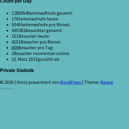
Count per Day
1285054
Seitenauftrufe gesamt:
176
Seitenaufrufe heute:
5045
Seitenaufrufe pro Monat:
435382
Besuchter gesamt:
151
Besucher heute:
4151
Besucher pro Monat:
659
Besucher pro Tag:
2
Besucher momentan online:
15. März 2015
gezählt ab:
Private Statistik
© 2026
|
Stolz präsentiert von
WordPress
|
Theme:
Nisarg