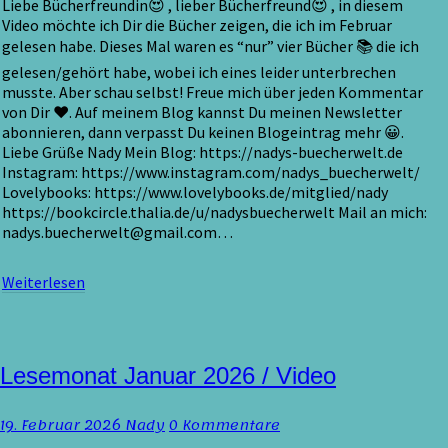
Liebe Bücherfreundin😍 , lieber Bücherfreund😍 , in diesem
Video möchte ich Dir die Bücher zeigen, die ich im Februar
gelesen habe. Dieses Mal waren es “nur” vier Bücher 📚 die ich
gelesen/gehört habe, wobei ich eines leider unterbrechen
musste. Aber schau selbst! Freue mich über jeden Kommentar
von Dir ♥. Auf meinem Blog kannst Du meinen Newsletter
abonnieren, dann verpasst Du keinen Blogeintrag mehr 😀.
Liebe Grüße Nady Mein Blog: https://nadys-buecherwelt.de
Instagram: https://www.instagram.com/nadys_buecherwelt/
Lovelybooks: https://www.lovelybooks.de/mitglied/nady
https://bookcircle.thalia.de/u/nadysbuecherwelt Mail an mich:
nadys.buecherwelt@gmail.com…
Weiterlesen
Weiterlesen
Lesemonat
Lesemonat Januar 2026 / Video
Januar
2026
Kommentare
19. Februar 2026
Nady
0 Kommentare
/