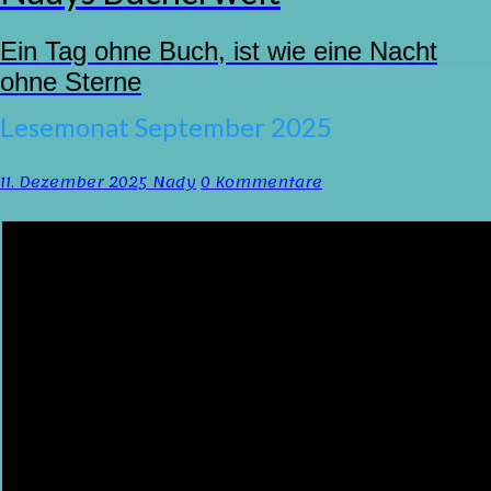
Ein Tag ohne Buch, ist wie eine Nacht
ohne Sterne
Lesemonat
Lesemonat September 2025
September
2025
Kommentare
11. Dezember 2025
Nady
0 Kommentare