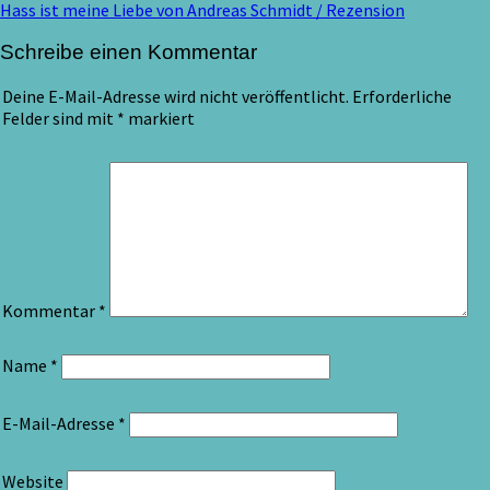
Hass ist meine Liebe von Andreas Schmidt / Rezension
Schreibe einen Kommentar
Deine E-Mail-Adresse wird nicht veröffentlicht.
Erforderliche
Felder sind mit
*
markiert
Kommentar
*
Name
*
E-Mail-Adresse
*
Website