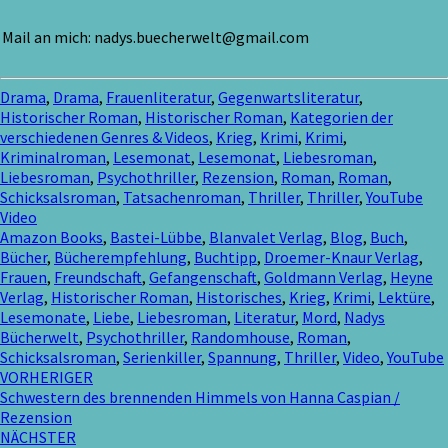
Mail an mich: nadys.buecherwelt@gmail.com
Drama
,
Drama
,
Frauenliteratur
,
Gegenwartsliteratur
,
Historischer Roman
,
Historischer Roman
,
Kategorien der
verschiedenen Genres & Videos
,
Krieg
,
Krimi
,
Krimi
,
Kriminalroman
,
Lesemonat
,
Lesemonat
,
Liebesroman
,
Liebesroman
,
Psychothriller
,
Rezension
,
Roman
,
Roman
,
Schicksalsroman
,
Tatsachenroman
,
Thriller
,
Thriller
,
YouTube
Video
Amazon Books
,
Bastei-Lübbe
,
Blanvalet Verlag
,
Blog
,
Buch
,
Bücher
,
Bücherempfehlung
,
Buchtipp
,
Droemer-Knaur Verlag
,
Frauen
,
Freundschaft
,
Gefangenschaft
,
Goldmann Verlag
,
Heyne
Verlag
,
Historischer Roman
,
Historisches
,
Krieg
,
Krimi
,
Lektüre
,
Lesemonate
,
Liebe
,
Liebesroman
,
Literatur
,
Mord
,
Nadys
Bücherwelt
,
Psychothriller
,
Randomhouse
,
Roman
,
Schicksalsroman
,
Serienkiller
,
Spannung
,
Thriller
,
Video
,
YouTube
Beitragsnavigation
VORHERIGER
Schwestern des brennenden Himmels von Hanna Caspian /
Rezension
NÄCHSTER