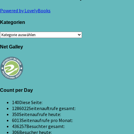
Powered by LovelyBooks
Kategorien
Kategorien
Net Galley
Count per Day
140
Diese Seite:
1286022
Seitenauftrufe gesamt:
350
Seitenaufrufe heute:
6013
Seitenaufrufe pro Monat:
436257
Besuchter gesamt:
306
Besucher heute: