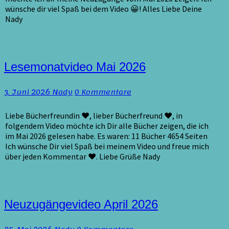
wünsche dir viel Spaß bei dem Video 😀! Alles Liebe Deine
Nady
Lesemonatvideo
Lesemonatvideo Mai 2026
Mai
2026
Kommentare
3. Juni 2026
Nady
0 Kommentare
Liebe Bücherfreundin ♥, lieber Bücherfreund ♥, in
folgendem Video möchte ich Dir alle Bücher zeigen, die ich
im Mai 2026 gelesen habe. Es waren: 11 Bücher 4654 Seiten
Ich wünsche Dir viel Spaß bei meinem Video und freue mich
über jeden Kommentar ♥. Liebe Grüße Nady
Neuzugängevideo
Neuzugängevideo April 2026
April
2026