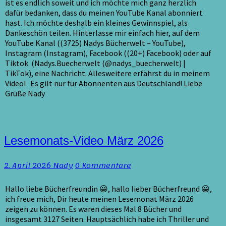
ist es endlich soweit und ich möchte mich ganz herzlich
dafür bedanken, dass du meinen YouTube Kanal abonniert
hast. Ich möchte deshalb ein kleines Gewinnspiel, als
Dankeschön teilen. Hinterlasse mir einfach hier, auf dem
YouTube Kanal ((3725) Nadys Bücherwelt – YouTube),
Instagram (Instagram), Facebook ((20+) Facebook) oder auf
Tiktok (Nadys.Buecherwelt (@nadys_buecherwelt) |
TikTok), eine Nachricht. Allesweitere erfährst du in meinem
Video! Es gilt nur für Abonnenten aus Deutschland! Liebe
Grüße Nady
Lesemonats-
Lesemonats-Video März 2026
Video
März
Kommentare
2. April 2026
Nady
0 Kommentare
2026
Hallo liebe Bücherfreundin 😀, hallo lieber Bücherfreund 😀,
ich freue mich, Dir heute meinen Lesemonat März 2026
zeigen zu können. Es waren dieses Mal 8 Bücher und
insgesamt 3127 Seiten. Hauptsächlich habe ich Thriller und