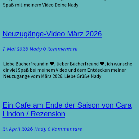
Spaß mit meinem Video Deine Nady
Neuzugänge-
Neuzugänge-Video März 2026
Video
März
Kommentare
7. Mai 2026
Nady
0 Kommentare
2026
Liebe Bücherfreundin ♥, lieber Bücherfreund ♥, ich wünsche
dir viel Spaß bei meinem Video und dem Entdecken meiner
Neuzugänge vom März 2026. Liebe Grüße Nady
Ein
Ein Cafe am Ende der Saison von Cara
Cafe
Lindon / Rezension
am
Ende
Kommentare
21. April 2026
Nady
0 Kommentare
der
Saison