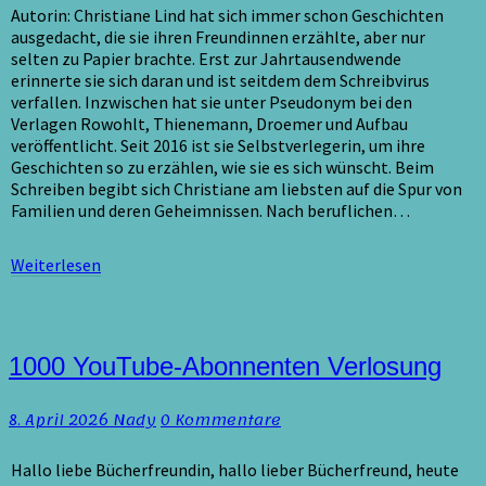
von
Autorin: Christiane Lind hat sich immer schon Geschichten
Cara
ausgedacht, die sie ihren Freundinnen erzählte, aber nur
Lindon
selten zu Papier brachte. Erst zur Jahrtausendwende
/
erinnerte sie sich daran und ist seitdem dem Schreibvirus
Rezension
verfallen. Inzwischen hat sie unter Pseudonym bei den
Verlagen Rowohlt, Thienemann, Droemer und Aufbau
veröffentlicht. Seit 2016 ist sie Selbstverlegerin, um ihre
Geschichten so zu erzählen, wie sie es sich wünscht. Beim
Schreiben begibt sich Christiane am liebsten auf die Spur von
Familien und deren Geheimnissen. Nach beruflichen…
Weiterlesen
Weiterlesen
1000
1000 YouTube-Abonnenten Verlosung
YouTube-
Abonnenten
Kommentare
8. April 2026
Nady
0 Kommentare
Verlosung
Hallo liebe Bücherfreundin, hallo lieber Bücherfreund, heute