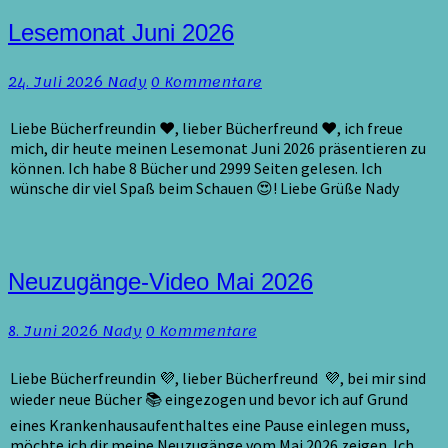
Lesemonat
Lesemonat Juni 2026
Juni
2026
Kommentare
24. Juli 2026
Nady
0 Kommentare
Liebe Bücherfreundin ♥, lieber Bücherfreund ♥, ich freue
mich, dir heute meinen Lesemonat Juni 2026 präsentieren zu
können. Ich habe 8 Bücher und 2999 Seiten gelesen. Ich
wünsche dir viel Spaß beim Schauen 😍! Liebe Grüße Nady
Neuzugänge-
Neuzugänge-Video Mai 2026
Video
Mai
Kommentare
8. Juni 2026
Nady
0 Kommentare
2026
Liebe Bücherfreundin 💜, lieber Bücherfreund 💜, bei mir sind
wieder neue Bücher 📚 eingezogen und bevor ich auf Grund
eines Krankenhausaufenthaltes eine Pause einlegen muss,
möchte ich dir meine Neuzugänge vom Mai 2026 zeigen. Ich