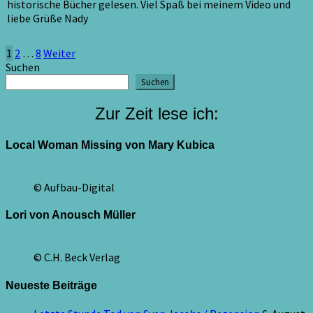
historische Bücher gelesen. Viel Spaß bei meinem Video und
liebe Grüße Nady
Seitennummerierung
1
2
…
8
Weiter
Suchen
der
Suchen
Beiträge
Zur Zeit lese ich:
Local Woman Missing von Mary Kubica
© Aufbau-Digital
Lori von Anousch Müller
© C.H. Beck Verlag
Neueste Beiträge