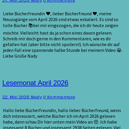
Kommentare
25. Mai 2026
Nady
0 Kommentare
Liebe Bücherfreundin ♥, lieber Bücherfreund ♥, meine
Neuzugänge vom April 2026 sind etwas eskaliert. Es sind so
tolle Bücher 📚bei mir eingezogen, die ich dir heute zeigen
möchte. Vielleicht hast du ja schon eines davon gelesen.
Schreib mir doch gerne in den Kommentaren, wie es dir
gefallen hat (aber bitte nicht spoilern!). Ich wünsche dir auf
jeden Fall eine spannende halbe Stunde bei meinem Video 😀.
Liebe Grüße Nady
Lesemonat
Lesemonat April 2026
April
2026
Kommentare
22. Mai 2026
Nady
0 Kommentare
Hallo liebe Bücherfreundin, hallo lieber Bücherfreund, wenn
dich interessiert, welche Bücher ich im April 2026 gelesen
habe, dann schau Dir hier unten mein Video an 😍. Ich habe
insgesamt 8 Bücher und insgesamt 2938 Seiten gelesen. Viel