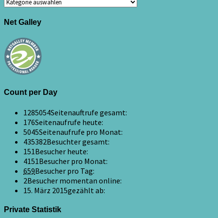
Kategorien
Net Galley
Count per Day
1285054
Seitenauftrufe gesamt:
176
Seitenaufrufe heute:
5045
Seitenaufrufe pro Monat:
435382
Besuchter gesamt:
151
Besucher heute:
4151
Besucher pro Monat:
659
Besucher pro Tag:
2
Besucher momentan online:
15. März 2015
gezählt ab:
Private Statistik