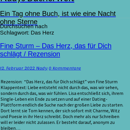
Ein Tag ohne Buch, ist wie eine Nacht
ohne Sterne
Durchsuchen nach
Schlagwort:
Das Herz
Fine
Fine Sturm – Das Herz, das für Dich
Sturm
schlägt / Rezension
–
Das
Kommentare
12. Februar 2022
Nady
0 Kommentare
Herz,
das
für
Rezension: “Das Herz, das für Dich schlägt” von Fine Sturm
Dich
Klappentext: Liebe entsteht nicht durch das, was wir sehen,
schlägt
sondern durch das, was wir fühlen. Lisa entschließt sich, ihrem
/
Single-Leben ein Ende zu setzen und auf einer Dating-
Rezension
Plattform endlich die Suche nach der großen Liebe zu starten.
Dort lernt sie Tom kennen, der sich sofort mit Charme, Witz
und Poesie in ihr Herz schreibt. Doch mehr als nur Schreiben
will er leider nicht zulassen. Er besteht darauf, anonym zu
bleiben…