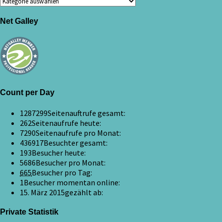
Net Galley
Count per Day
1287299
Seitenauftrufe gesamt:
262
Seitenaufrufe heute:
7290
Seitenaufrufe pro Monat:
436917
Besuchter gesamt:
193
Besucher heute:
5686
Besucher pro Monat:
665
Besucher pro Tag:
1
Besucher momentan online:
15. März 2015
gezählt ab:
Private Statistik