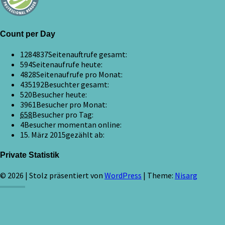
Count per Day
1284837
Seitenauftrufe gesamt:
594
Seitenaufrufe heute:
4828
Seitenaufrufe pro Monat:
435192
Besuchter gesamt:
520
Besucher heute:
3961
Besucher pro Monat:
658
Besucher pro Tag:
4
Besucher momentan online:
15. März 2015
gezählt ab:
Private Statistik
© 2026
|
Stolz präsentiert von
WordPress
|
Theme:
Nisarg