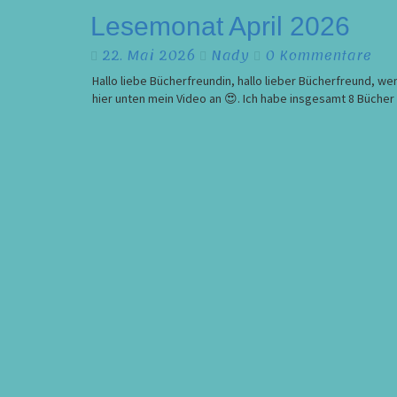
Lesemonat
Lesemonat April 2026
April
Kommentare
22. Mai 2026
Nady
0 Kommentare
2026
Hallo liebe Bücherfreundin, hallo lieber Bücherfreund, we
hier unten mein Video an 😍. Ich habe insgesamt 8 Büche