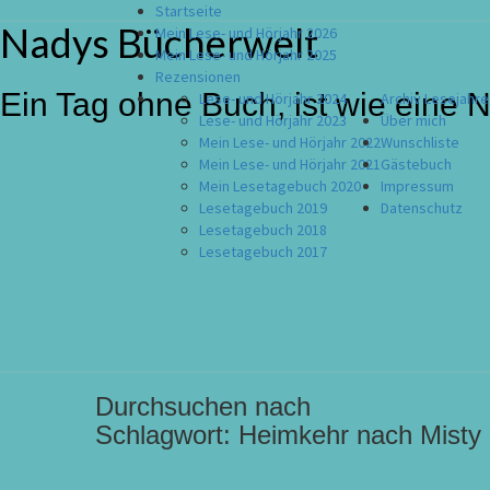
Startseite
Nadys Bücherwelt
Skip
Mein Lese- und Hörjahr 2026
to
Mein Lese- und Hörjahr 2025
content
Rezensionen
Ein Tag ohne Buch, ist wie eine 
Lese- und Hörjahr 2024
Archiv Lesejahre
Lese- und Hörjahr 2023
Über mich
Mein Lese- und Hörjahr 2022
Wunschliste
Mein Lese- und Hörjahr 2021
Gästebuch
Mein Lesetagebuch 2020
Impressum
Lesetagebuch 2019
Datenschutz
Lesetagebuch 2018
Lesetagebuch 2017
Durchsuchen nach
Schlagwort:
Heimkehr nach Misty