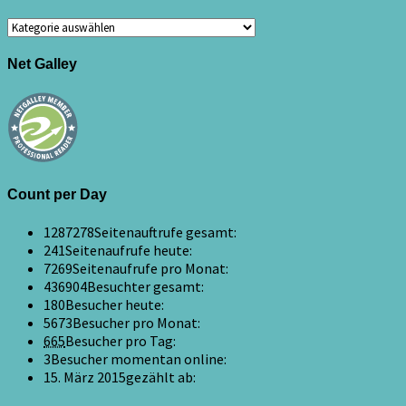
Kategorien
Net Galley
Count per Day
1287278
Seitenauftrufe gesamt:
241
Seitenaufrufe heute:
7269
Seitenaufrufe pro Monat:
436904
Besuchter gesamt:
180
Besucher heute:
5673
Besucher pro Monat:
665
Besucher pro Tag:
3
Besucher momentan online:
15. März 2015
gezählt ab: