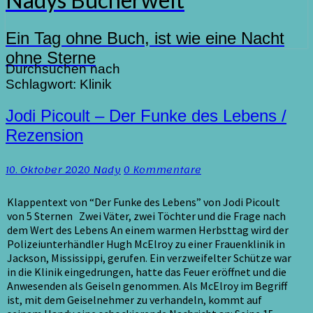
Ein Tag ohne Buch, ist wie eine Nacht
ohne Sterne
Durchsuchen nach
Schlagwort:
Klinik
Jodi
Jodi Picoult – Der Funke des Lebens /
Picoult
Rezension
–
Der
Kommentare
10. Oktober 2020
Nady
0 Kommentare
Funke
des
Lebens
Klappentext von “Der Funke des Lebens” von Jodi Picoult
/
von 5 Sternen Zwei Väter, zwei Töchter und die Frage nach
Rezension
dem Wert des Lebens An einem warmen Herbsttag wird der
Polizeiunterhändler Hugh McElroy zu einer Frauenklinik in
Jackson, Mississippi, gerufen. Ein verzweifelter Schütze war
in die Klinik eingedrungen, hatte das Feuer eröffnet und die
Anwesenden als Geiseln genommen. Als McElroy im Begriff
ist, mit dem Geiselnehmer zu verhandeln, kommt auf