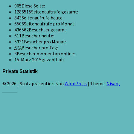
965
Diese Seite:
1286515
Seitenauftrufe gesamt:
843
Seitenaufrufe heute:
6506
Seitenaufrufe pro Monat:
436562
Besuchter gesamt:
611
Besucher heute:
5331
Besucher pro Monat:
674
Besucher pro Tag:
3
Besucher momentan online:
15. März 2015
gezählt ab:
Private Statistik
© 2026
|
Stolz präsentiert von
WordPress
|
Theme:
Nisarg