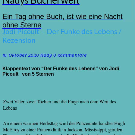
Ein Tag ohne Buch, ist wie eine Nacht
ohne Sterne
Jodi
Jodi Picoult – Der Funke des Lebens /
Picoult
Rezension
–
Der
Funke
Kommentare
10. Oktober 2020
Nady
0 Kommentare
des
Lebens
Klappentext von “Der Funke des Lebens” von Jodi
/
Picoult
von 5 Sternen
Rezension
Zwei Väter, zwei Töchter und die Frage nach dem Wert des
Lebens
An einem warmen Herbsttag wird der Polizeiunterhändler Hugh
McElroy zu einer Frauenklinik in Jackson, Mississippi, gerufen.