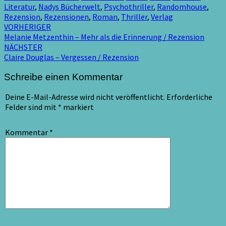
Literatur
,
Nadys Bücherwelt
,
Psychothriller
,
Randomhouse
,
Rezension
,
Rezensionen
,
Roman
,
Thriller
,
Verlag
Beitragsnavigation
VORHERIGER
Melanie Metzenthin – Mehr als die Erinnerung / Rezension
NÄCHSTER
Claire Douglas – Vergessen / Rezension
Schreibe einen Kommentar
Deine E-Mail-Adresse wird nicht veröffentlicht.
Erforderliche
Felder sind mit
*
markiert
Kommentar
*