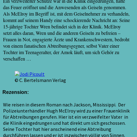
Ein verzweifelter Schütze war in die Klinik eingedrungen, hatte
das Feuer eröffnet und die Anwesenden als Geiseln genommen.
Als McElroy im Begriff ist, mit dem Geiselnehmer zu verhandeln,
kommt auf seinem Handy eine schockierende Nachricht an: Seine
15-jährige Tochter Wren befindet sich in der Klinik. McElroy
setzt alles daran, Wren und die anderen Geiseln zu befreien –
Frauen in Not, engagierte Ärzte und Krankenschwestern, bedroht
von einem fanatischen Abtreibungsgegner, selbst Vater einer
Tochter im Teenageralter, der Amok läuft, um sich Gehör zu
verschaffen …
© C. Bertelsmann Verlag
Rezension:
Wie reisen in diesem Roman nach Jackson, Mississippi. Der
Polizeiunterhändler Hugh McElroy wird zu einer Frauenklinik
für Abtreibungen gerufen. Hier ist ein verzweifelter Vater in
die Klinik eingedrungen und hat direkt um sich geschossen.
Seine Tochter hat hier anscheinend eine Abtreibung
durchführen lassen und er ist inzwischen völlig von Sinnen.