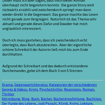
Leider muss ich aber sagen, dass mich dieser Roman
überhaupt nicht begeistern konnte. Die ganze Story wird
rückwärts erzählt und zwischendurch springt man dann
wieder direkt in die Gegenwart. Das ganze machte das Lesen
nicht gerade zum Vergnügen. Natürlich ist das Thema sehr
aktuell und gerade dieses Dafür und Dawider hat mich
unglaublich interessiert.
Doch ich muss gestehen, dass ich zwischendurch echt
überlegte, dass Buch abzubrechen. Aber der eigentliche
schöne Schreibstil der Autorin ließ mich bis zum Ende
durchhalten.
Aufgrund der Schreibart und das dadurch entstandene
Durcheinander, gebe ich dem Buch 3 von 5 Sternen.
Drama
,
Gegenwartsliteratur
,
Kategorien der verschiedenen
Genres & Videos
,
Krimi
,
Psychothriller
,
Rezension
,
Roman
,
Thriller
Abtreibung
,
Blog
,
Buch
,
Bücher
,
Bücherempfehlung
,
Buchtipp
,
Der Funke des Lebens
,
Jodi Picoult
,
Klinik
,
Krimi
,
Lektüre
,