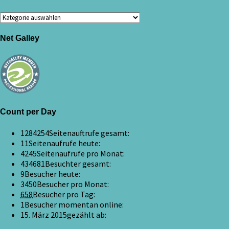
Kategorien
Net Galley
Count per Day
1284254
Seitenauftrufe gesamt:
11
Seitenaufrufe heute:
4245
Seitenaufrufe pro Monat:
434681
Besuchter gesamt:
9
Besucher heute:
3450
Besucher pro Monat:
658
Besucher pro Tag:
1
Besucher momentan online:
15. März 2015
gezählt ab: