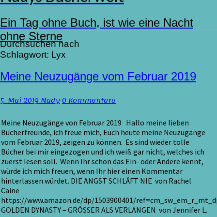
Ein Tag ohne Buch, ist wie eine Nacht
ohne Sterne
Durchsuchen nach
Schlagwort:
Lyx
Meine
Meine Neuzugänge vom Februar 2019
Neuzugänge
vom
Kommentare
5. Mai 2019
Nady
0 Kommentare
Februar
2019
Meine Neuzugänge von Februar 2019 Hallo meine lieben
Bücherfreunde, ich freue mich, Euch heute meine Neuzugänge
vom Februar 2019, zeigen zu können. Es sind wieder tolle
Bücher bei mir eingezogen und ich weiß gar nicht, welches ich
zuerst lesen soll. Wenn Ihr schon das Ein- oder Andere kennt,
würde ich mich freuen, wenn Ihr hier einen Kommentar
hinterlassen würdet. DIE ANGST SCHLÄFT NIE von Rachel
Caine
https://www.amazon.de/dp/1503900401/ref=cm_sw_em_r_mt
GOLDEN DYNASTY – GRÖSSER ALS VERLANGEN von Jennifer L.