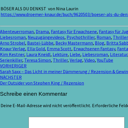
BÖSER ALS DU DENKST von Nina Laurin
https://www.droemer-knaur.de/buch/9620503/boeser-als-du-den
Abenteuerroman
,
Drama
,
Fantasy für Erwachsene
,
Fantasy für Ju
Liebesroman
,
Neuzugängevideos
,
Psychothriller
,
Roman
,
Thriller
Arno Strobel
,
Bastei-Lübbe
,
Becky Mastermann
,
Blog
,
Britta Sab
Knaur Verlag
,
Ella Gold
,
Emma Scott
,
Erwachsenen Fantasy
,
Fanta
Kim Kestner
,
Laura Kneidl
,
Lektüre
,
Liebe
,
Liebesroman
,
Literatur
Serienkiller
,
Teresa Simon
,
Thriller
,
Verlag
,
Video
,
YouTube
Beitragsnavigation
VORHERIGER
Sarah Saxx – Das Licht in meiner Dämmerung / Rezension & Gewin
NÄCHSTER
Der Outsider von Stephen King / Rezension
Schreibe einen Kommentar
Deine E-Mail-Adresse wird nicht veröffentlicht.
Erforderliche Feld