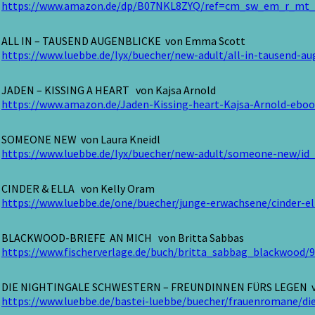
https://www.amazon.de/dp/B07NKL8ZYQ/ref=cm_sw_em_r_m
ALL IN – TAUSEND AUGENBLICKE von Emma Scott
https://www.luebbe.de/lyx/buecher/new-adult/all-in-tausend-au
JADEN – KISSING A HEART von Kajsa Arnold
https://www.amazon.de/Jaden-Kissing-heart-Kajsa-Arnold-eb
SOMEONE NEW von Laura Kneidl
https://www.luebbe.de/lyx/buecher/new-adult/someone-new/id
CINDER & ELLA von Kelly Oram
https://www.luebbe.de/one/buecher/junge-erwachsene/cinder-el
BLACKWOOD-BRIEFE AN MICH von Britta Sabbas
https://www.fischerverlage.de/buch/britta_sabbag_blackwood/
DIE NIGHTINGALE SCHWESTERN – FREUNDINNEN FÜRS LEGEN v
https://www.luebbe.de/bastei-luebbe/buecher/frauenromane/di