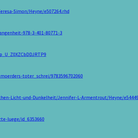
Teresa-Simon/Heyne/e507264.rhd
rgangenheit-978-3-401-80771-3
_dp_U_Z0XZCbDDJRTP9
_moerders-toter_schrei/9783596702060
chen-Licht-und-Dunkelheit/Jennifer-L-Armentrout/Heyne/e54449
tzte-luege/id_6353660