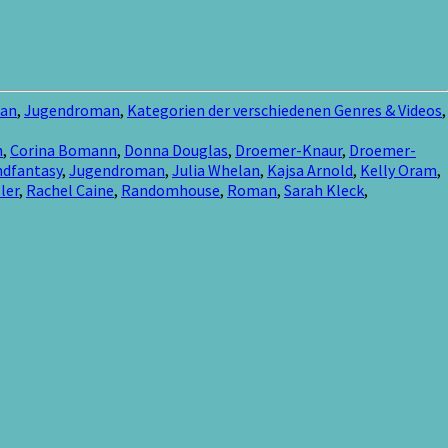
man
,
Jugendroman
,
Kategorien der verschiedenen Genres & Videos
,
h
,
Corina Bomann
,
Donna Douglas
,
Droemer-Knaur
,
Droemer-
dfantasy
,
Jugendroman
,
Julia Whelan
,
Kajsa Arnold
,
Kelly Oram
,
ler
,
Rachel Caine
,
Randomhouse
,
Roman
,
Sarah Kleck
,