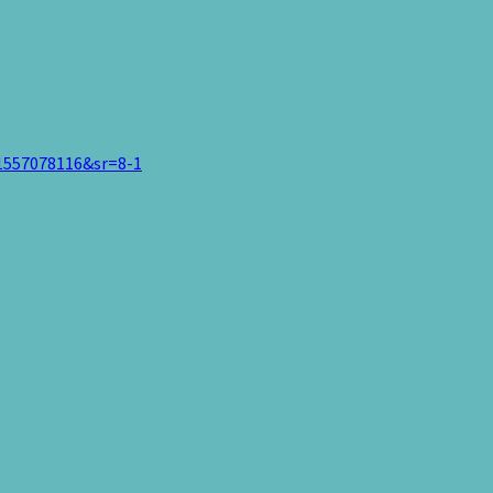
1557078116&sr=8-1