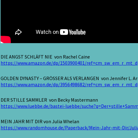
DIE ANGST SCHLÄFT NIE von Rachel Caine
https://www.amazon.de/dp/1503900401/ref=cm_sw_em_r_mt
GOLDEN DYNASTY – GRÖSSER ALS VERLANGEN von Jennifer L. A
https://www.amazon.de/dp/3956498682/ref=cm_sw_em_r_mt
DER STILLE SAMMLER von Becky Mastermann
https://www.luebbe.de/bastei-luebbe/suche?q=Der+stille+Samm
MEIN JAHR MIT DIR von Julia Whelan
https://www.randomhouse.de/Paperback/Mein-Jahr-mit-Dir/Jul