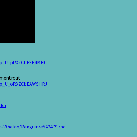
_dp_U_pPXZCbESE4MH0
rmentrout
_dp_U_oRXZCbEAWSHRJ
ler
ia-Whelan/Penguin/e542479.rhd