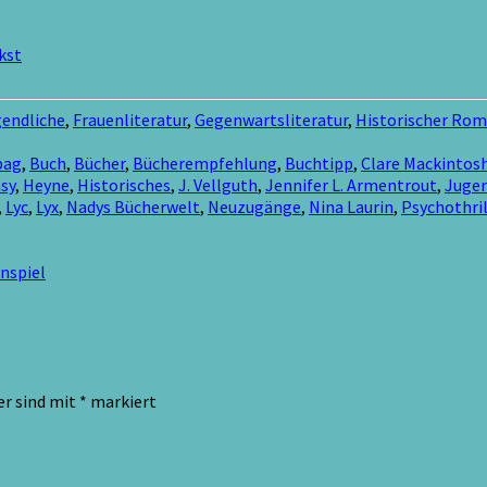
kst
gendliche
,
Frauenliteratur
,
Gegenwartsliteratur
,
Historischer Ro
bag
,
Buch
,
Bücher
,
Bücherempfehlung
,
Buchtipp
,
Clare Mackintos
sy
,
Heyne
,
Historisches
,
J. Vellguth
,
Jennifer L. Armentrout
,
Jugen
,
Lyc
,
Lyx
,
Nadys Bücherwelt
,
Neuzugänge
,
Nina Laurin
,
Psychothril
nspiel
er sind mit
*
markiert