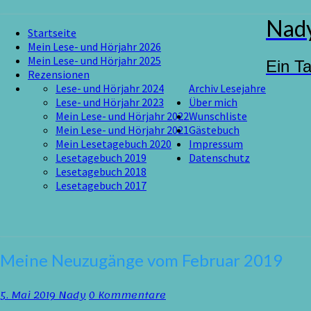
Skip
Nady
Startseite
to
Mein Lese- und Hörjahr 2026
content
Mein Lese- und Hörjahr 2025
Ein T
Rezensionen
Lese- und Hörjahr 2024
Archiv Lesejahre
Lese- und Hörjahr 2023
Über mich
Mein Lese- und Hörjahr 2022
Wunschliste
Mein Lese- und Hörjahr 2021
Gästebuch
Mein Lesetagebuch 2020
Impressum
Lesetagebuch 2019
Datenschutz
Lesetagebuch 2018
Lesetagebuch 2017
Meine
Meine Neuzugänge vom Februar 2019
Neuzugänge
vom
Kommentare
5. Mai 2019
Nady
0 Kommentare
Februar