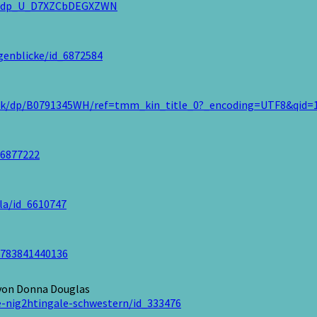
t_dp_U_D7XZCbDEGXZWN
genblicke/id_6872584
ook/dp/B0791345WH/ref=tmm_kin_title_0?_encoding=UTF8&qid=
_6877222
la/id_6610747
9783841440136
on Donna Douglas
e-nig2htingale-schwestern/id_333476