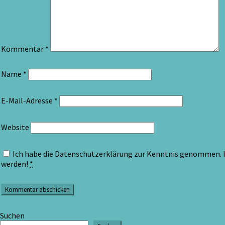
Kommentar
*
Name
*
E-Mail-Adresse
*
Website
Ich habe die Datenschutzerklärung zur Kenntnis genommen. I
werden!
*
Suchen