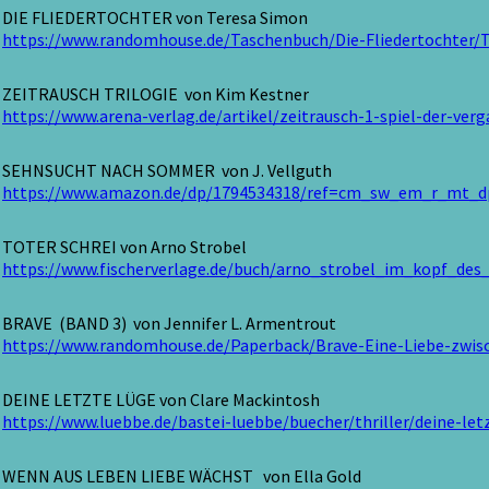
DIE FLIEDERTOCHTER von Teresa Simon
https://www.randomhouse.de/Taschenbuch/Die-Fliedertochter/
ZEITRAUSCH TRILOGIE von Kim Kestner
https://www.arena-verlag.de/artikel/zeitrausch-1-spiel-der-ve
SEHNSUCHT NACH SOMMER von J. Vellguth
https://www.amazon.de/dp/1794534318/ref=cm_sw_em_r_mt
TOTER SCHREI von Arno Strobel
https://www.fischerverlage.de/buch/arno_strobel_im_kopf_des
BRAVE (BAND 3) von Jennifer L. Armentrout
https://www.randomhouse.de/Paperback/Brave-Eine-Liebe-zwis
DEINE LETZTE LÜGE von Clare Mackintosh
https://www.luebbe.de/bastei-luebbe/buecher/thriller/deine-le
WENN AUS LEBEN LIEBE WÄCHST von Ella Gold