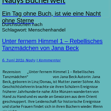
Ein Tag ohne Buch, ist wie eine Nacht
ohne Sterne
Durchsuchen nach
Schlagwort:
Menschenhandel
Unter
Unter fernem Himmel 1 – Rebellisches
fernem
Tanzmädchen von Jana Beck
Himmel
1
Kommentare
6. Juni 2024
Nady
1 Kommentar
–
Rebellisches
Tanzmädchen
Rezension: „Unter fernem Himmel 1 – Rebellisches
von
Tanzmädchen“ von Jana Beck Autorin: Jana
Jana
Beck, geboren in Linz/Donau, ist Mutter zweier Söhne. Als
Beck
Geschichtslehrerin brachte sie ihren Schülern Ereignisse
früherer Jahrhunderte nahe: Alte Münzen wanderten von
Hand zu Hand und es wurde an Gewürzen aus dem Orient
geschnuppert. Ihre Leidenschaft für historische Ereignisse
und starke Frauen findet sich in ihren Büchern wieder. Wenn