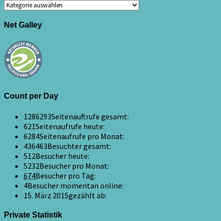
Kategorien
Net Galley
Count per Day
1286293
Seitenauftrufe gesamt:
621
Seitenaufrufe heute:
6284
Seitenaufrufe pro Monat:
436463
Besuchter gesamt:
512
Besucher heute:
5232
Besucher pro Monat:
674
Besucher pro Tag:
4
Besucher momentan online:
15. März 2015
gezählt ab:
Private Statistik