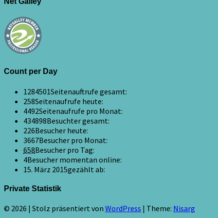
Net Galley
Count per Day
1284501
Seitenauftrufe gesamt:
258
Seitenaufrufe heute:
4492
Seitenaufrufe pro Monat:
434898
Besuchter gesamt:
226
Besucher heute:
3667
Besucher pro Monat:
658
Besucher pro Tag:
4
Besucher momentan online:
15. März 2015
gezählt ab:
Private Statistik
© 2026
|
Stolz präsentiert von
WordPress
|
Theme:
Nisarg