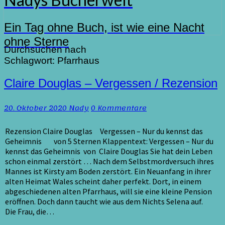
Ein Tag ohne Buch, ist wie eine Nacht
ohne Sterne
Durchsuchen nach
Schlagwort:
Pfarrhaus
Claire
Claire Douglas – Vergessen / Rezension
Douglas
–
Kommentare
20. Oktober 2020
Nady
0 Kommentare
Vergessen
/
Rezension
Rezension Claire Douglas Vergessen – Nur du kennst das
Geheimnis von 5 Sternen Klappentext: Vergessen – Nur du
kennst das Geheimnis von Claire Douglas Sie hat dein Leben
schon einmal zerstört … Nach dem Selbstmordversuch ihres
Mannes ist Kirsty am Boden zerstört. Ein Neuanfang in ihrer
alten Heimat Wales scheint daher perfekt. Dort, in einem
abgeschiedenen alten Pfarrhaus, will sie eine kleine Pension
eröffnen. Doch dann taucht wie aus dem Nichts Selena auf.
Die Frau, die…