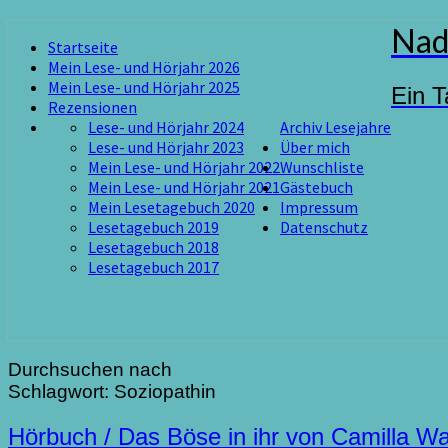
Skip
Nad
Startseite
to
Mein Lese- und Hörjahr 2026
content
Mein Lese- und Hörjahr 2025
Ein T
Rezensionen
Lese- und Hörjahr 2024
Archiv Lesejahre
Lese- und Hörjahr 2023
Über mich
Mein Lese- und Hörjahr 2022
Wunschliste
Mein Lese- und Hörjahr 2021
Gästebuch
Mein Lesetagebuch 2020
Impressum
Lesetagebuch 2019
Datenschutz
Lesetagebuch 2018
Lesetagebuch 2017
Durchsuchen nach
Schlagwort:
Soziopathin
Hörbuch
Hörbuch / Das Böse in ihr von Camilla W