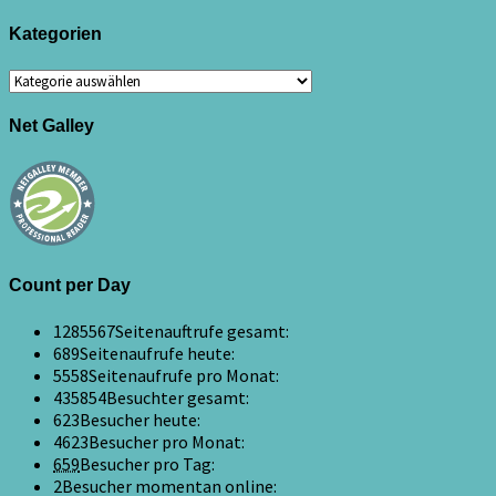
Kategorien
Kategorien
Net Galley
Count per Day
1285567
Seitenauftrufe gesamt:
689
Seitenaufrufe heute:
5558
Seitenaufrufe pro Monat:
435854
Besuchter gesamt:
623
Besucher heute:
4623
Besucher pro Monat:
659
Besucher pro Tag:
2
Besucher momentan online: