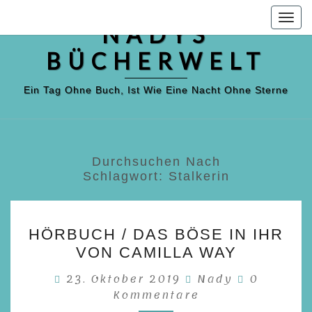
Skip
Togg
to
NADYS
navig
content
BÜCHERWELT
Ein Tag Ohne Buch, Ist Wie Eine Nacht Ohne Sterne
Durchsuchen Nach
Schlagwort:
Stalkerin
HÖRBUCH
HÖRBUCH / DAS BÖSE IN IHR
/
VON CAMILLA WAY
DAS
Komment
23. Oktober 2019
BÖSE
Nady
0
Kommentare
IN