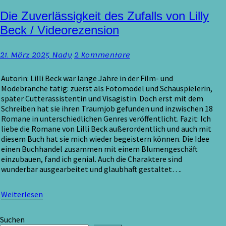
Die
Die Zuverlässigkeit des Zufalls von Lilly
Zuverlässigkeit
Beck / Videorezension
des
Zufalls
Kommentare
21. März 2025
Nady
2 Kommentare
von
Lilly
Beck
Autorin: Lilli Beck war lange Jahre in der Film- und
/
Modebranche tätig: zuerst als Fotomodel und Schauspielerin,
Videorezension
später Cutterassistentin und Visagistin. Doch erst mit dem
Schreiben hat sie ihren Traumjob gefunden und inzwischen 18
Romane in unterschiedlichen Genres veröffentlicht. Fazit: Ich
liebe die Romane von Lilli Beck außerordentlich und auch mit
diesem Buch hat sie mich wieder begeistern können. Die Idee
einen Buchhandel zusammen mit einem Blumengeschäft
einzubauen, fand ich genial. Auch die Charaktere sind
wunderbar ausgearbeitet und glaubhaft gestaltet….
Weiterlesen
Weiterlesen
Suchen