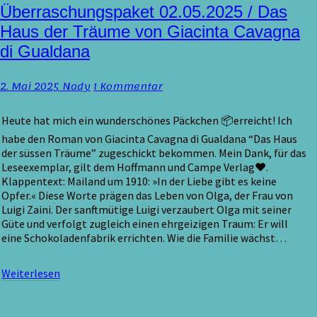
Überraschungspaket
Überraschungspaket 02.05.2025 / Das
02.05.2025
Haus der Träume von Giacinta Cavagna
/
di Gualdana
Das
Haus
der
Kommentare
2. Mai 2025
Nady
1 Kommentar
Träume
von
Heute hat mich ein wunderschönes Päckchen 📦erreicht! Ich
Giacinta
Cavagna
habe den Roman von Giacinta Cavagna di Gualdana “Das Haus
di
der süssen Träume” zugeschickt bekommen. Mein Dank, für das
Gualdana
Leseexemplar, gilt dem Hoffmann und Campe Verlag❤️.
Klappentext: Mailand um 1910: »In der Liebe gibt es keine
Opfer.« Diese Worte prägen das Leben von Olga, der Frau von
Luigi Zaini. Der sanftmütige Luigi verzaubert Olga mit seiner
Güte und verfolgt zugleich einen ehrgeizigen Traum: Er will
eine Schokoladenfabrik errichten. Wie die Familie wächst…
Weiterlesen
Weiterlesen