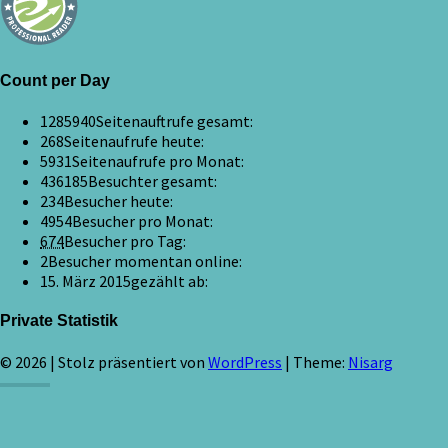
Count per Day
1285940
Seitenauftrufe gesamt:
268
Seitenaufrufe heute:
5931
Seitenaufrufe pro Monat:
436185
Besuchter gesamt:
234
Besucher heute:
4954
Besucher pro Monat:
674
Besucher pro Tag:
2
Besucher momentan online:
15. März 2015
gezählt ab:
Private Statistik
© 2026
|
Stolz präsentiert von
WordPress
|
Theme:
Nisarg