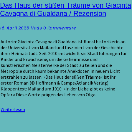
Das
Das Haus der süßen Träume von Giacinta
Haus
Cavagna di Gualdana / Rezension
der
süßen
Kommentare
16. April 2026
Nady
0 Kommentare
Träume
von
Giacinta
Autorin: Giacinta Cavagna di Gualdana ist Kunsthistorikerin an
Cavagna
der Universität von Mailand und fasziniert von der Geschichte
di
ihrer Heimatstadt. Seit 2010 entwickelt sie Stadtführungen für
Gualdana
Kinder und Erwachsene, um die Geheimnisse und
/
künstlerischen Meisterwerke der Stadt zu teilen und die
Rezension
Metropole durch kaum bekannte Anekdoten in neuem Licht
erstrahlen zu lassen. »Das Haus der süßen Träume« ist ihr
erster Roman (© Hoffmann & Campe/Atlantik Verlag)
Klappentext: Mailand um 1910: »In der Liebe gibt es keine
Opfer.« Diese Worte prägen das Leben von Olga,…
Weiterlesen
Weiterlesen