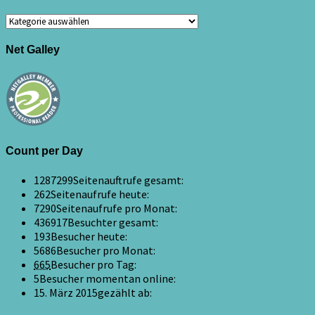
Kategorien
Net Galley
Count per Day
1287299
Seitenauftrufe gesamt:
262
Seitenaufrufe heute:
7290
Seitenaufrufe pro Monat:
436917
Besuchter gesamt:
193
Besucher heute:
5686
Besucher pro Monat:
665
Besucher pro Tag:
5
Besucher momentan online:
15. März 2015
gezählt ab: