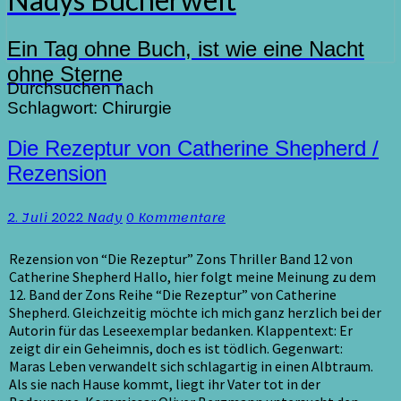
Ein Tag ohne Buch, ist wie eine Nacht
ohne Sterne
Durchsuchen nach
Schlagwort:
Chirurgie
Die
Die Rezeptur von Catherine Shepherd /
Rezeptur
Rezension
von
Catherine
Kommentare
2. Juli 2022
Nady
0 Kommentare
Shepherd
/
Rezension
Rezension von “Die Rezeptur” Zons Thriller Band 12 von
Catherine Shepherd Hallo, hier folgt meine Meinung zu dem
12. Band der Zons Reihe “Die Rezeptur” von Catherine
Shepherd. Gleichzeitig möchte ich mich ganz herzlich bei der
Autorin für das Leseexemplar bedanken. Klappentext: Er
zeigt dir ein Geheimnis, doch es ist tödlich. Gegenwart:
Maras Leben verwandelt sich schlagartig in einen Albtraum.
Als sie nach Hause kommt, liegt ihr Vater tot in der