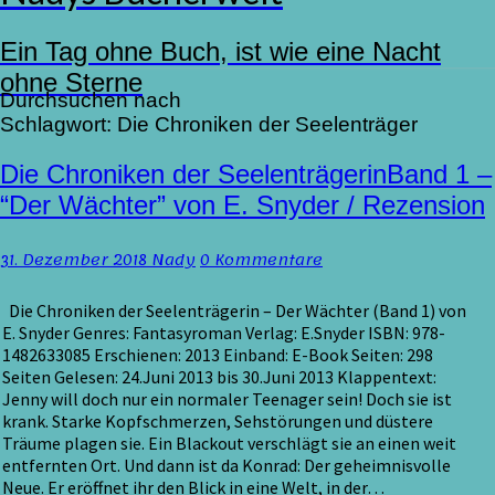
Ein Tag ohne Buch, ist wie eine Nacht
ohne Sterne
Durchsuchen nach
Schlagwort:
Die Chroniken der Seelenträger
Die
Die Chroniken der SeelenträgerinBand 1 –
Chroniken
“Der Wächter” von E. Snyder / Rezension
der
SeelenträgerinBand
Kommentare
31. Dezember 2018
Nady
0 Kommentare
1
–
“Der
Die Chroniken der Seelenträgerin – Der Wächter (Band 1) von
Wächter”
E. Snyder Genres: Fantasyroman Verlag: E.Snyder ISBN: 978-
von
1482633085 Erschienen: 2013 Einband: E-Book Seiten: 298
E.
Seiten Gelesen: 24.Juni 2013 bis 30.Juni 2013 Klappentext:
Snyder
Jenny will doch nur ein normaler Teenager sein! Doch sie ist
/
krank. Starke Kopfschmerzen, Sehstörungen und düstere
Rezension
Träume plagen sie. Ein Blackout verschlägt sie an einen weit
entfernten Ort. Und dann ist da Konrad: Der geheimnisvolle
Neue. Er eröffnet ihr den Blick in eine Welt, in der…