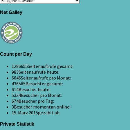
Net Galley
Count per Day
1286655
Seitenauftrufe gesamt:
983
Seitenaufrufe heute:
6646
Seitenaufrufe pro Monat:
436565
Besuchter gesamt:
614
Besucher heute:
5334
Besucher pro Monat:
674
Besucher pro Tag:
3
Besucher momentan online:
15. März 2015
gezählt ab:
Private Statistik