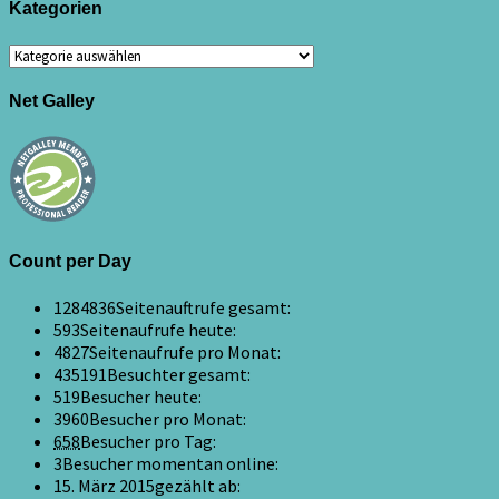
Kategorien
Kategorien
Net Galley
Count per Day
1284836
Seitenauftrufe gesamt:
593
Seitenaufrufe heute:
4827
Seitenaufrufe pro Monat:
435191
Besuchter gesamt:
519
Besucher heute:
3960
Besucher pro Monat:
658
Besucher pro Tag:
3
Besucher momentan online:
15. März 2015
gezählt ab: