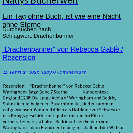
Ein Tag ohne Buch, ist wie eine Nacht
ohne Sterne
Durchsuchen nach
Schlagwort:
Drachenbanner
“Drachenbanner”
“Drachenbanner” von Rebecca Gablè /
von
Rezension
Rebecca
Gablè
Kommentare
24. Februar 2023
Nady
0 Kommentare
/
Rezension
Rezension: “Drachenbanner” von Rebecca Gablè
Waringham-Saga Band 7 Sterne: Klappentext:
England 1238: Die junge Adela of Waringham und Bedric,
Sohn einer leibeigenen Bauernfamilie, sind zusammen
aufgewachsen. Während Adela als Hofdame zur Schwester
des Königs geschickt und später mit einem Ritter
verheiratet wird, schuftet Bedric auf den Feldern von
Waringham – dem Elend der Leibeigenschaft und der Willkür