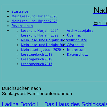
Skip
Nad
Startseite
to
Mein Lese- und Hörjahr 2026
content
Mein Lese- und Hörjahr 2025
Ein T
Rezensionen
Lese- und Hörjahr 2024
Archiv Lesejahre
Lese- und Hörjahr 2023
Über mich
Mein Lese- und Hörjahr 2022
Wunschliste
Mein Lese- und Hörjahr 2021
Gästebuch
Mein Lesetagebuch 2020
Impressum
Lesetagebuch 2019
Datenschutz
Lesetagebuch 2018
Lesetagebuch 2017
Durchsuchen nach
Schlagwort:
Familienunternehmen
Ladina
Ladina Bordoli – Das Haus des Schicksals