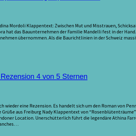
dina Mordoli Klappentext: Zwischen Mut und Misstrauen, Schicksal
ora hat das Bauunternehmen der Familie Mandelli fest in der Hand
rnehmen übernommen. Als die Baurichtlinien in der Schweiz massi
 Rezension 4 von 5 Sternen
 Dich wieder eine Rezension. Es handelt sich um den Roman von P
ebe Grüße aus Freiburg Nady Klappentext von “Rosenblütenträume”: 
doner Location. Unerschütterlich führt die legendäre Athina Far
 manches…