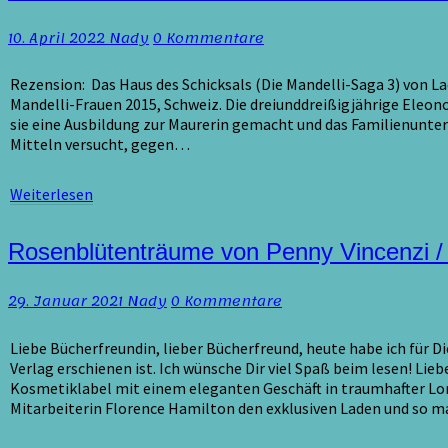
Bordoli
–
Kommentare
10. April 2022
Nady
0 Kommentare
Das
Haus
des
Rezension: Das Haus des Schicksals (Die Mandelli-Saga 3) von La
Schicksals
Mandelli-Frauen 2015, Schweiz. Die dreiunddreißigjährige Eleon
(Mandelli-
sie eine Ausbildung zur Maurerin gemacht und das Familienunte
Saga
Mitteln versucht, gegen…
3)
/
Weiterlesen
Weiterlesen
Rezension
Rosenblütenträume
Rosenblütenträume von Penny Vincenzi /
von
Penny
Kommentare
29. Januar 2021
Nady
0 Kommentare
Vincenzi
/
Rezension
Liebe Bücherfreundin, lieber Bücherfreund, heute habe ich für
4
Verlag erschienen ist. Ich wünsche Dir viel Spaß beim lesen! Li
von
Kosmetiklabel mit einem eleganten Geschäft in traumhafter Lon
5
Mitarbeiterin Florence Hamilton den exklusiven Laden und so
Sternen