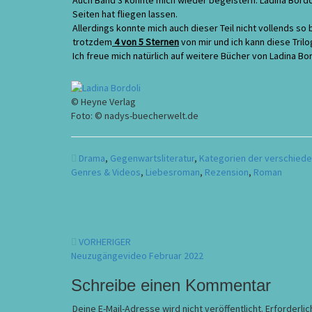
Auch Band 3 konnte mich wieder begeistern. Ladina Bordol
Seiten hat fliegen lassen.
Allerdings konnte mich auch dieser Teil nicht vollends s
trotzdem
4 von 5 Sternen
von mir und ich kann diese Tri
Ich freue mich natürlich auf weitere Bücher von Ladina Bo
© Heyne Verlag
Foto: © nadys-buecherwelt.de
Drama
,
Gegenwartsliteratur
,
Kategorien der verschied
Genres & Videos
,
Liebesroman
,
Rezension
,
Roman
Beitragsnavigation
VORHERIGER
Neuzugängevideo Februar 2022
Schreibe einen Kommentar
Deine E-Mail-Adresse wird nicht veröffentlicht.
Erforderlic