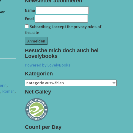
e
Newsletter abonnieren
Name
ber
Email
Subscribing I accept the privacy rules of
this site
Besuche mich doch auch bei
Lovelybooks
Powered by LovelyBooks
,
Kategorien
Kategorien
erin
,
n
,
Roman
,
Net Galley
Count per Day