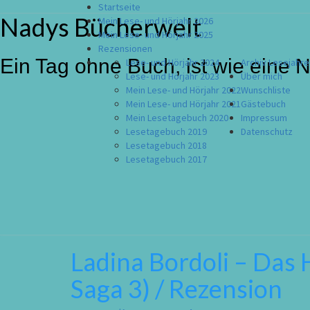
Startseite
Nadys Bücherwelt
Skip
Mein Lese- und Hörjahr 2026
to
Mein Lese- und Hörjahr 2025
content
Rezensionen
Ein Tag ohne Buch, ist wie eine 
Lese- und Hörjahr 2024
Archiv Lesejahre
Lese- und Hörjahr 2023
Über mich
Mein Lese- und Hörjahr 2022
Wunschliste
Mein Lese- und Hörjahr 2021
Gästebuch
Mein Lesetagebuch 2020
Impressum
Lesetagebuch 2019
Datenschutz
Lesetagebuch 2018
Lesetagebuch 2017
Ladina Bordoli – Das 
Ladina
Bordoli
Saga 3) / Rezension
–
Das