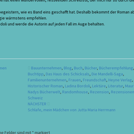
i hat einen wundervollen, fesselnden Schreibstil, der mich nur so durch di
o begeistern, wie es Band eins geschafft hat. Deshalb bekommt der Roman a
logie wärmstens empfehlen.
rdoli und werde die Autorin auf jeden Fall im Auge behalten.
enen
Bauunternehmen
,
Blog
,
Buch
,
Bücher
,
Bücherempfehlung
Buchtipp
,
Das Haus des Schicksals
,
Die Mandelli-Saga
,
Familienunternehmen
,
Frauen
,
Freundschaft
,
Heyne Verlag
,
Historischer Roman
,
Ladina Bordoli
,
Lektüre
,
Literatur
,
Maur
Nadys Bücherwelt
,
Randomhouse
,
Rezension
,
Rezensione
Schweiz
NÄCHSTER
Schlafe, mein Mädchen von Jutta Maria Herrmann
he Felder sind mit
*
markiert