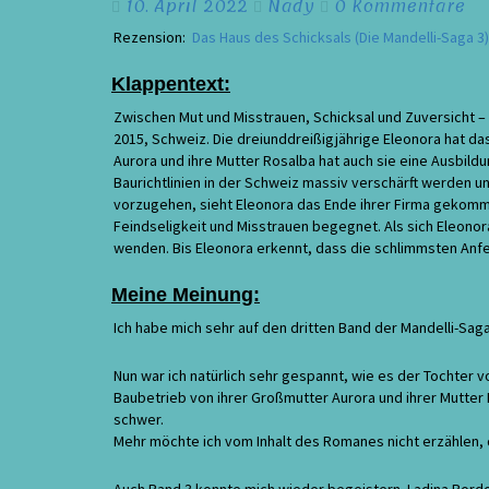
Haus
Kommentare
10. April 2022
Nady
0 Kommentare
des
Rezension:
Das Haus des Schicksals (Die Mandelli-Saga 3)
Schicksals
(Mandelli-
Klappentext:
Saga
3)
Zwischen Mut und Misstrauen, Schicksal und Zuversicht – 
/
2015, Schweiz. Die dreiunddreißigjährige Eleonora hat da
Rezension
Aurora und ihre Mutter Rosalba hat auch sie eine Ausbi
Baurichtlinien in der Schweiz massiv verschärft werden u
vorzugehen, sieht Eleonora das Ende ihrer Firma gekomme
Feindseligkeit und Misstrauen begegnet. Als sich Eleonora
wenden. Bis Eleonora erkennt, dass die schlimmsten An
Meine Meinung:
Ich habe mich sehr auf den dritten Band der Mandelli-Sa
Nun war ich natürlich sehr gespannt, wie es der Tochter 
Baubetrieb von ihrer Großmutter Aurora und ihrer Mutt
schwer.
Mehr möchte ich vom Inhalt des Romanes nicht erzählen, d