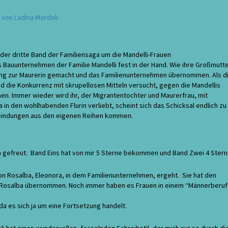
 von Ladina Mordoli
der dritte Band der Familiensaga um die Mandelli-Frauen
s Bauunternehmen der Familie Mandelli fest in der Hand. Wie ihre Großmutt
ldung zur Maurerin gemacht und das Familienunternehmen übernommen. Als d
nd die Konkurrenz mit skrupellosen Mitteln versucht, gegen die Mandellis
n. Immer wieder wird ihr, der Migrantentochter und Maurerfrau, mit
 in den wohlhabenden Flurin verliebt, scheint sich das Schicksal endlich zu
feindungen aus den eigenen Reihen kommen.
ga gefreut. Band Eins hat von mir 5 Sterne bekommen und Band Zwei 4 Stern
von Rosalba, Eleonora, in dem Familienunternehmen, ergeht. Sie hat den
er Rosalba übernommen. Noch immer haben es Frauen in einem “Männerberuf
a es sich ja um eine Fortsetzung handelt.