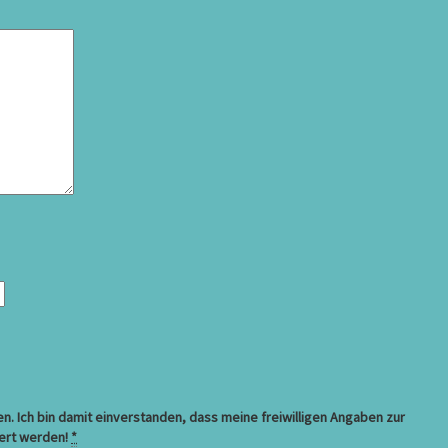
. Ich bin damit einverstanden, dass meine freiwilligen Angaben zur
ert werden!
*