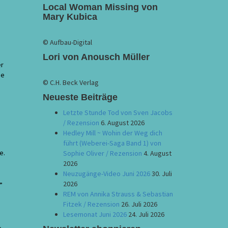
Local Woman Missing von
Mary Kubica
© Aufbau-Digital
Lori von Anousch Müller
er
ie
© C.H. Beck Verlag
Neueste Beiträge
Letzte Stunde Tod von Sven Jacobs
/ Rezension
6. August 2026
Hedley Mill ~ Wohin der Weg dich
führt (Weberei-Saga Band 1) von
e.
Sophie Oliver / Rezension
4. August
2026
Neuzugänge-Video Juni 2026
30. Juli
2026
”
REM von Annika Strauss & Sebastian
Fitzek / Rezension
26. Juli 2026
Lesemonat Juni 2026
24. Juli 2026