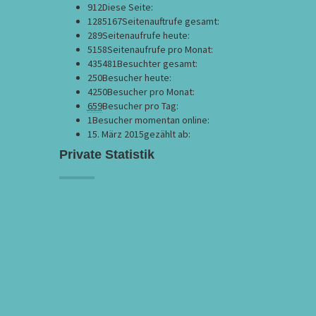
912
Diese Seite:
1285167
Seitenauftrufe gesamt:
289
Seitenaufrufe heute:
5158
Seitenaufrufe pro Monat:
435481
Besuchter gesamt:
250
Besucher heute:
4250
Besucher pro Monat:
659
Besucher pro Tag:
1
Besucher momentan online:
15. März 2015
gezählt ab:
Private Statistik