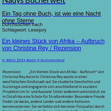
Ein Tag ohne Buch, ist wie eine Nacht
ohne Sterne
Durchsuchen nach
Schlagwort:
Lesejury
Ein
Ein kleines Stück von Afrika – Aufbruch
kleines
von Christina Rey / Rezension
Stück
von
Kommentare
11. März 2023
Nady
0 Kommentare
Afrika
–
Aufbruch
Rezension: „Ein kleines Stück von Afrika – Aufbruch“ von
von
Christina Rey Autorin: Christina Rey wuchs in einer
Christina
westfälischen Großstadt auf. Sie studierte Geschichte und
Rey
Soziologie und engagierte sich anschließend in sozialen
/
Projekten im In- und Ausland. Unter anderem unterstützt sie
Rezension
in Ostafrika eine Schule für Straßenkinder. Besondere Freude
findet sie daran, andere Länder und andere Kulturen
kennenzulernen. Sie verliebte sich bei einer Fotosafari durch