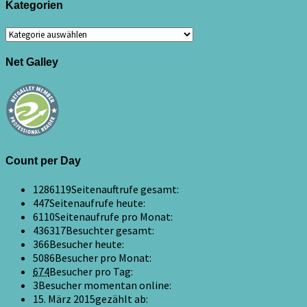
Kategorien
Kategorien
Net Galley
Count per Day
1286119
Seitenauftrufe gesamt:
447
Seitenaufrufe heute:
6110
Seitenaufrufe pro Monat:
436317
Besuchter gesamt:
366
Besucher heute:
5086
Besucher pro Monat:
674
Besucher pro Tag:
3
Besucher momentan online:
15. März 2015
gezählt ab: