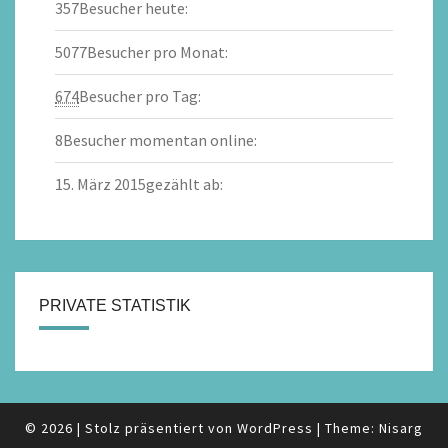
357
Besucher heute:
5077
Besucher pro Monat:
674
Besucher pro Tag:
8
Besucher momentan online:
15. März 2015
gezählt ab:
PRIVATE STATISTIK
© 2026
|
Stolz präsentiert von
WordPress
|
Theme:
Nisarg