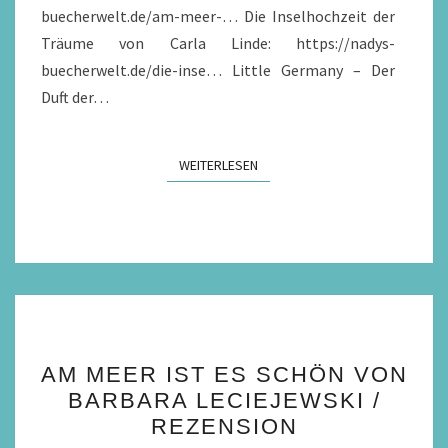
buecherwelt.de/am-meer-… Die Inselhochzeit der
Träume von Carla Linde: https://nadys-
buecherwelt.de/die-inse… Little Germany – Der
Duft der…
WEITERLESEN
WEITERLESEN
AM
AM MEER IST ES SCHÖN VON
MEER
BARBARA LECIEJEWSKI /
IST
REZENSION
ES