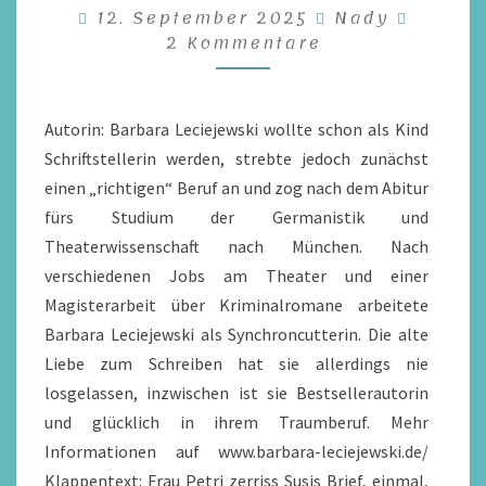
Komme
12. September 2025
Nady
SCHÖN
2 Kommentare
VON
BARBARA
LECIEJEWSKI
Autorin: Barbara Leciejewski wollte schon als Kind
/
Schriftstellerin werden, strebte jedoch zunächst
REZENSION
einen „richtigen“ Beruf an und zog nach dem Abitur
fürs Studium der Germanistik und
Theaterwissenschaft nach München. Nach
verschiedenen Jobs am Theater und einer
Magisterarbeit über Kriminalromane arbeitete
Barbara Leciejewski als Synchroncutterin. Die alte
Liebe zum Schreiben hat sie allerdings nie
losgelassen, inzwischen ist sie Bestsellerautorin
und glücklich in ihrem Traumberuf. Mehr
Informationen auf www.barbara-leciejewski.de/
Klappentext: Frau Petri zerriss Susis Brief, einmal,