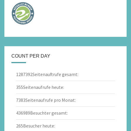
COUNT PER DAY
1287392
Seitenauftrufe gesamt:
355
Seitenaufrufe heute:
7383
Seitenaufrufe pro Monat:
436989
Besuchter gesamt:
265
Besucher heute: