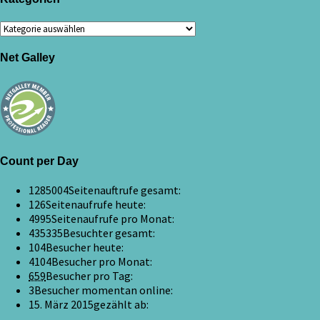
Kategorien
Net Galley
Count per Day
1285004
Seitenauftrufe gesamt:
126
Seitenaufrufe heute:
4995
Seitenaufrufe pro Monat:
435335
Besuchter gesamt:
104
Besucher heute:
4104
Besucher pro Monat:
659
Besucher pro Tag:
3
Besucher momentan online:
15. März 2015
gezählt ab: