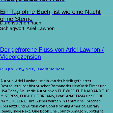
Ein Tag ohne Buch, ist wie eine Nacht
ohne Sterne
Durchsuchen nach
Schlagwort:
Ariel Lawhon
Der
Der gefrorene Fluss von Ariel Lawhon /
gefrorene
Videorezension
Fluss
von
Kommentare
14. April 2025
Nady
0 Kommentare
Ariel
Lawhon
/
Autorin: Ariel Lawhon ist ein von der Kritik gefeierter
Videorezension
Bestsellerautor historischer Romane der New York Times und
USA Today. Sie ist die Autorin von THE WIFE THE MAID AND THE
MISTRESS, FLIGHT OF DREAMS, I WAS ANASTASIA und CODE
NAME HELENE. Ihre Bücher wurden in zahlreiche Sprachen
übersetzt und wurden von Good Morning America, Library
Reads, Indie Next, One Book One County, Amazon Spotlight,