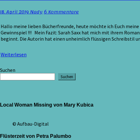
Saxx
–
Kommentare
18. April 2019
Nady
6 Kommentare
Das
Licht
in
Hallo meine lieben Bücherfreunde, heute möchte ich Euch meine
meiner
Gewinnspiel !!! Mein Fazit: Sarah Saxx hat mich mit ihrem Roman 
Dämmerung
beginnt. Die Autorin hat einen unheimlich flüssigen Schreibstil u
/
Rezension
Weiterlesen
Weiterlesen
&
Gewinnspiel
Suchen
Suchen
Local Woman Missing von Mary Kubica
© Aufbau-Digital
Flüsterzeit von Petra Palumbo