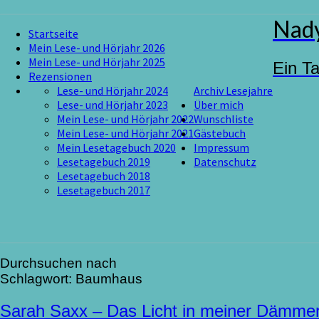
Skip
Nady
Startseite
to
Mein Lese- und Hörjahr 2026
content
Mein Lese- und Hörjahr 2025
Ein T
Rezensionen
Lese- und Hörjahr 2024
Archiv Lesejahre
Lese- und Hörjahr 2023
Über mich
Mein Lese- und Hörjahr 2022
Wunschliste
Mein Lese- und Hörjahr 2021
Gästebuch
Mein Lesetagebuch 2020
Impressum
Lesetagebuch 2019
Datenschutz
Lesetagebuch 2018
Lesetagebuch 2017
Durchsuchen nach
Schlagwort:
Baumhaus
Sarah
Sarah Saxx – Das Licht in meiner Dämmer