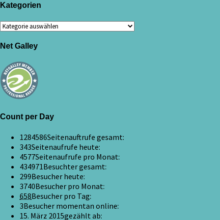
Kategorien
Kategorien
Net Galley
Count per Day
1284586
Seitenauftrufe gesamt:
343
Seitenaufrufe heute:
4577
Seitenaufrufe pro Monat:
434971
Besuchter gesamt:
299
Besucher heute:
3740
Besucher pro Monat:
658
Besucher pro Tag:
3
Besucher momentan online:
15. März 2015
gezählt ab: