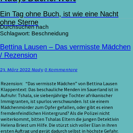
Ein Tag ohne Buch, ist wie eine Nacht
ohne Sterne
Durchsuchen nach
Schlagwort:
Beschneidung
Bettina
Bettina Lausen – Das vermisste Mädchen
Lausen
/ Rezension
–
Das
Kommentare
23. März 2022
Nady
0 Kommentare
vermisste
Mädchen
/
Rezension: “Das vermisste Mädchen” von Bettina Lausen
Rezension
Klappentext: Das beschauliche Menden im Sauerland ist in
Aufruhr: Tshala, sie siebenjährige Tochter afrikanischer
Immigranten, ist spurlos verschwunden. Ist sie einem
Mädchenmörder zum Opfer gefallen, oder gibt es einen
fremdenfeindlichen Hintergrund? Als die Polizei nicht
weiterkommt, bitten Tshalas Eltern die jungen Detektivin
Helena Briest um Hilfe. Die stürzt sich voller Elan in ihren
ersten Auftrag und gerät dadurch selbst in höchste Gefahr.