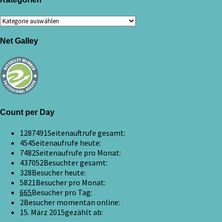
Kategorien
Net Galley
Count per Day
1287491
Seitenauftrufe gesamt:
454
Seitenaufrufe heute:
7482
Seitenaufrufe pro Monat:
437052
Besuchter gesamt:
328
Besucher heute:
5821
Besucher pro Monat:
665
Besucher pro Tag:
2
Besucher momentan online:
15. März 2015
gezählt ab: