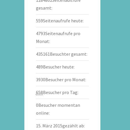
gesamt:
559
Seitenaufrufe heute:
4793
Seitenaufrufe pro
Monat:
435161
Besuchter gesamt:
489
Besucher heute:
3930
Besucher pro Monat:
658
Besucher pro Tag:
0
Besucher momentan
online:
15. März 2015
gezählt ab: