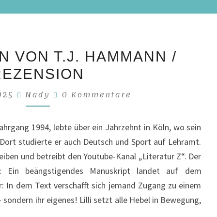
DIE
N VON T.J. HAMMANN /
LEKTORIN
REZENSION
VON
T.J.
Kommentare
2025
Nady
0 Kommentare
HAMMANN
/
rgang 1994, lebte über ein Jahrzehnt in Köln, wo sein
REZENSION
t. Dort studierte er auch Deutsch und Sport auf Lehramt.
eiben und betreibt den Youtube-Kanal „Literatur Z“. Der
t: Ein beängstigendes Manuskript landet auf dem
ler: In dem Text verschafft sich jemand Zugang zu einem
 sondern ihr eigenes! Lilli setzt alle Hebel in Bewegung,