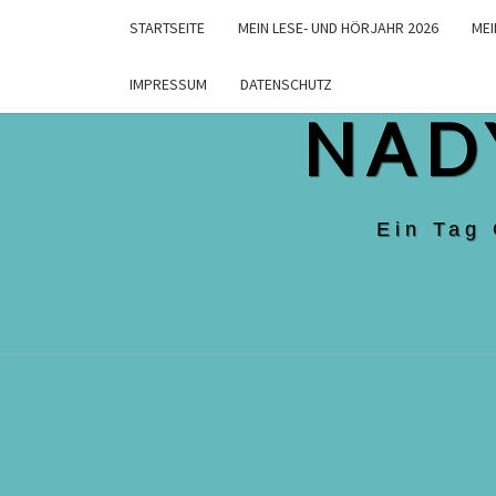
Skip
STARTSEITE
MEIN LESE- UND HÖRJAHR 2026
MEI
to
content
IMPRESSUM
DATENSCHUTZ
NAD
Ein Tag