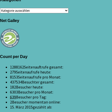
Kategorien
Net Galley
Count per Day
1288162
Seitenauftrufe gesamt:
279
Seitenaufrufe heute:
8153
Seitenaufrufe pro Monat:
437534
Besuchter gesamt:
182
Besucher heute:
6303
Besucher pro Monat:
639
Besucher pro Tag:
2
Besucher momentan online:
15. März 2015
gezählt ab: