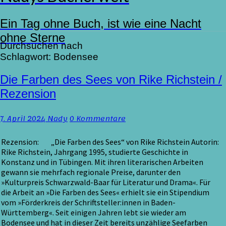
Ein Tag ohne Buch, ist wie eine Nacht
ohne Sterne
Durchsuchen nach
Schlagwort:
Bodensee
Die
Die Farben des Sees von Rike Richstein /
Farben
Rezension
des
Sees
Kommentare
7. April 2024
Nady
0 Kommentare
von
Rike
Richstein
Rezension: „Die Farben des Sees“ von Rike Richstein Autorin:
/
Rike Richstein, Jahrgang 1995, studierte Geschichte in
Rezension
Konstanz und in Tübingen. Mit ihren literarischen Arbeiten
gewann sie mehrfach regionale Preise, darunter den
»Kulturpreis Schwarzwald-Baar für Literatur und Drama«. Für
die Arbeit an »Die Farben des Sees« erhielt sie ein Stipendium
vom »Förderkreis der Schriftsteller:innen in Baden-
Württemberg«. Seit einigen Jahren lebt sie wieder am
Bodensee und hat in dieser Zeit bereits unzählige Seefarben