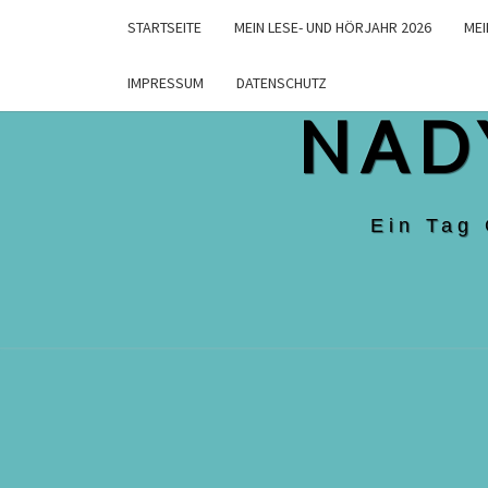
Skip
STARTSEITE
MEIN LESE- UND HÖRJAHR 2026
MEI
to
content
IMPRESSUM
DATENSCHUTZ
NAD
Ein Tag