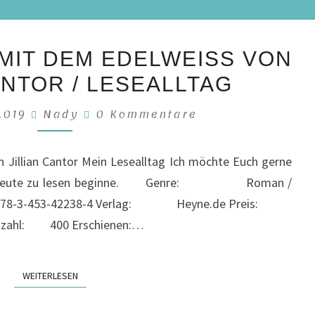
DAS
IT DEM EDELWEISS VON J
MÄDCHEN
NTOR / LESEALLTAG
MIT
DEM
Kommentare
 2019
Nady
0 Kommentare
EDELWEISS V
ON J
Jillian Cantor Mein Lesealltag Ich möchte Euch gerne
ILLIAN C
 ich heute zu lesen beginne. Genre: Roman /
ANTOR
78-3-453-42238-4 Verlag: Heyne.de Preis:
/
enzahl: 400 Erschienen:…
LESEALLTAG
WEITERLESEN
WEITERLESEN