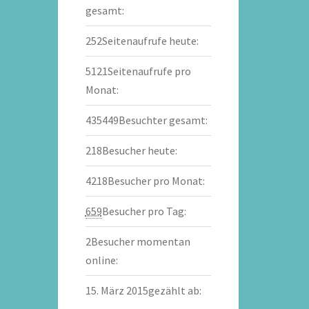
gesamt:
252
Seitenaufrufe heute:
5121
Seitenaufrufe pro
Monat:
435449
Besuchter gesamt:
218
Besucher heute:
4218
Besucher pro Monat:
659
Besucher pro Tag:
2
Besucher momentan
online:
15. März 2015
gezählt ab: