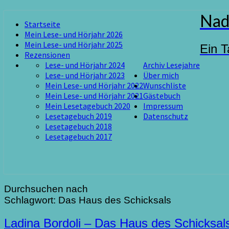
Skip
Nad
Startseite
to
Mein Lese- und Hörjahr 2026
content
Mein Lese- und Hörjahr 2025
Ein T
Rezensionen
Lese- und Hörjahr 2024
Archiv Lesejahre
Lese- und Hörjahr 2023
Über mich
Mein Lese- und Hörjahr 2022
Wunschliste
Mein Lese- und Hörjahr 2021
Gästebuch
Mein Lesetagebuch 2020
Impressum
Lesetagebuch 2019
Datenschutz
Lesetagebuch 2018
Lesetagebuch 2017
Durchsuchen nach
Schlagwort:
Das Haus des Schicksals
Ladina
Ladina Bordoli – Das Haus des Schicksals