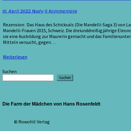
Bordoli
–
Kommentare
10. April 2022
Nady
0 Kommentare
Das
Haus
des
Rezension: Das Haus des Schicksals (Die Mandelli-Saga 3) von La
Schicksals
Mandelli-Frauen 2015, Schweiz. Die dreiunddreißigjährige Eleon
(Mandelli-
sie eine Ausbildung zur Maurerin gemacht und das Familienunte
Saga
Mitteln versucht, gegen…
3)
/
Weiterlesen
Weiterlesen
Rezension
Suchen
Suchen
Die Farm der Mädchen von Hans Rosenfeldt
© Rowohlt Verlag