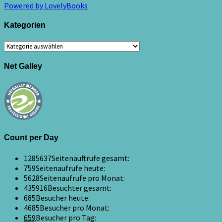
Powered by LovelyBooks
Kategorien
Kategorien
Net Galley
Count per Day
1285637
Seitenauftrufe gesamt:
759
Seitenaufrufe heute:
5628
Seitenaufrufe pro Monat:
435916
Besuchter gesamt:
685
Besucher heute:
4685
Besucher pro Monat:
659
Besucher pro Tag: