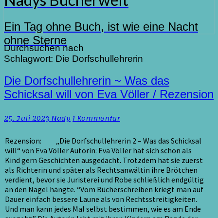
Ein Tag ohne Buch, ist wie eine Nacht
ohne Sterne
Durchsuchen nach
Schlagwort:
Die Dorfschullehrerin
Die
Die Dorfschullehrerin ~ Was das
Dorfschullehrerin
Schicksal will von Eva Völler / Rezension
~
Was
Kommentare
25. Juli 2023
Nady
1 Kommentar
das
Schicksal
will
Rezension: „Die Dorfschullehrerin 2 – Was das Schicksal
von
will“ von Eva Völler Autorin: Eva Völler hat sich schon als
Eva
Kind gern Geschichten ausgedacht. Trotzdem hat sie zuerst
Völler
als Richterin und später als Rechtsanwältin ihre Brötchen
/
verdient, bevor sie Juristerei und Robe schließlich endgültig
Rezension
an den Nagel hängte. “Vom Bücherschreiben kriegt man auf
Dauer einfach bessere Laune als von Rechtsstreitigkeiten.
Und man kann jedes Mal selbst bestimmen, wie es am Ende