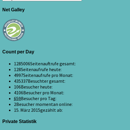
Net Galley
Count per Day
1285006
Seitenauftrufe gesamt:
128
Seitenaufrufe heute:
4997
Seitenaufrufe pro Monat:
435337
Besuchter gesamt:
106
Besucher heute:
4106
Besucher pro Monat:
659
Besucher pro Tag:
2
Besucher momentan online:
15. März 2015
gezählt ab:
Private Statistik