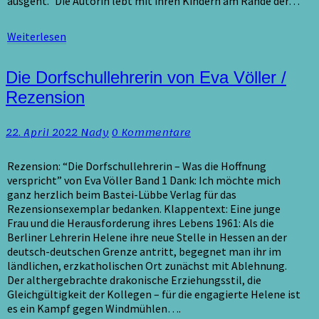
ausgeht.” Die Autorin lebt mit ihren Kindern am Rande der…
Weiterlesen
Weiterlesen
Die
Die Dorfschullehrerin von Eva Völler /
Dorfschullehrerin
Rezension
von
Eva
Kommentare
22. April 2022
Nady
0 Kommentare
Völler
/
Rezension
Rezension: “Die Dorfschullehrerin – Was die Hoffnung
verspricht” von Eva Völler Band 1 Dank: Ich möchte mich
ganz herzlich beim Bastei-Lübbe Verlag für das
Rezensionsexemplar bedanken. Klappentext: Eine junge
Frau und die Herausforderung ihres Lebens 1961: Als die
Berliner Lehrerin Helene ihre neue Stelle in Hessen an der
deutsch-deutschen Grenze antritt, begegnet man ihr im
ländlichen, erzkatholischen Ort zunächst mit Ablehnung.
Der althergebrachte drakonische Erziehungsstil, die
Gleichgültigkeit der Kollegen – für die engagierte Helene ist
es ein Kampf gegen Windmühlen….