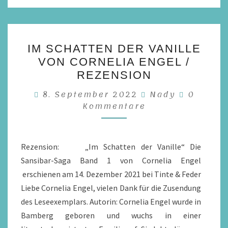
IM
IM SCHATTEN DER VANILLE
SCHATTEN
VON CORNELIA ENGEL /
DER
REZENSION
VANILLE
Komment
8. September 2022
Nady
0
VON
Kommentare
CORNELIA
ENGEL
/
Rezension: „Im Schatten der Vanille“ Die
REZENSION
Sansibar-Saga Band 1 von Cornelia Engel
erschienen am 14. Dezember 2021 bei Tinte & Feder
Liebe Cornelia Engel, vielen Dank für die Zusendung
des Leseexemplars. Autorin: Cornelia Engel wurde in
Bamberg geboren und wuchs in einer