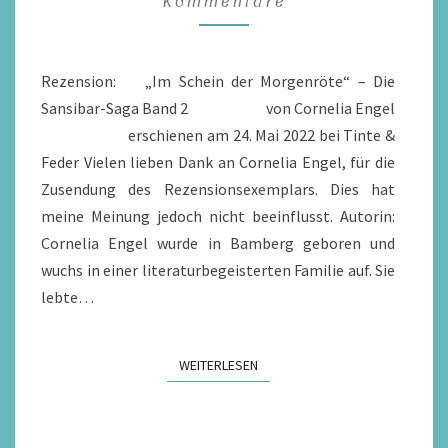
Kommentare
DER
MORGENRÖTE
/
Rezension: „Im Schein der Morgenröte“ – Die
REZENSION
Sansibar-Saga Band 2 von Cornelia Engel
erschienen am 24. Mai 2022 bei Tinte &
Feder Vielen lieben Dank an Cornelia Engel, für die
Zusendung des Rezensionsexemplars. Dies hat
meine Meinung jedoch nicht beeinflusst. Autorin:
Cornelia Engel wurde in Bamberg geboren und
wuchs in einer literaturbegeisterten Familie auf. Sie
lebte…
WEITERLESEN
WEITERLESEN