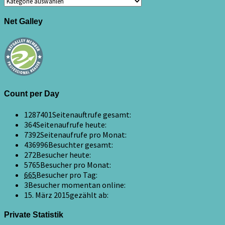
Net Galley
Count per Day
1287401
Seitenauftrufe gesamt:
364
Seitenaufrufe heute:
7392
Seitenaufrufe pro Monat:
436996
Besuchter gesamt:
272
Besucher heute:
5765
Besucher pro Monat:
665
Besucher pro Tag:
3
Besucher momentan online:
15. März 2015
gezählt ab:
Private Statistik