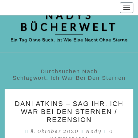
Skip
Togg
to
NADYS
navig
content
BÜCHERWELT
Ein Tag Ohne Buch, Ist Wie Eine Nacht Ohne Sterne
Durchsuchen Nach
Schlagwort:
Ich War Bei Den Sternen
DANI
DANI ATKINS – SAG IHR, ICH
ATKINS
WAR BEI DEN STERNEN /
–
REZENSION
SAG
Kommenta
8. Oktober 2020
Nady
0
IHR,