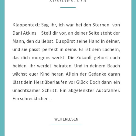
Kommentare
ICH
WAR
BEI
Klappentext: Sag ihr, ich war bei den Sternen von
DEN
Dani Atkins Stell dir vor, an deiner Seite steht der
STERNEN
Mann, den du liebst. Du spürst seine Hand in deiner,
/
und sie passt perfekt in deine. Es ist sein Lächeln,
REZENSION
das dich morgens weckt. Die Zukunft gehört euch
beiden, ihr werdet heiraten. Und in deinem Bauch
wächst euer Kind heran. Allein der Gedanke daran
lässt dein Herz überlaufen vor Glück. Doch dann: ein
unachtsamer Schritt. Ein abgelenkter Autofahrer.
Ein schrecklicher…
WEITERLESEN
WEITERLESEN