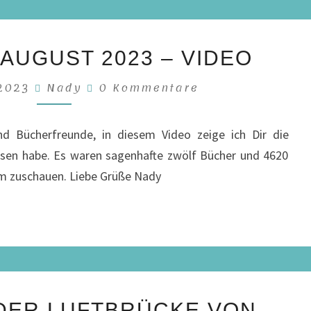
LESEMONAT
AUGUST 2023 – VIDEO
AUGUST
2023
Kommentare
 2023
Nady
0 Kommentare
–
VIDEO
nd Bücherfreunde, in diesem Video zeige ich Dir die
esen habe. Es waren sagenhafte zwölf Bücher und 4620
beim zuschauen. Liebe Grüße Nady
DIE
 DER LUFTBRÜCKE VON