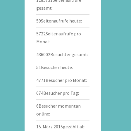
gesamt:
59
Seitenaufrufe heute:
5722
Seitenaufrufe pro
Monat:
436002
Besuchter gesamt:
51
Besucher heute:
4771
Besucher pro Monat:
674
Besucher pro Tag:
6
Besucher momentan
online:
15. März 2015
gezählt ab: