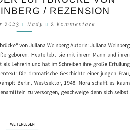
KINDER
INBERG / REZENSION
DER
LUFTBRÜCKE
Kommentare
er 2023
Nady
2 Kommentare
VON
JULIANA
ücke“ von Juliana Weinberg Autorin: Juliana Weinberg
WEINBERG
ße geboren. Heute lebt sie mit ihrem Mann und ihren
/
t als Lehrerin und hat im Schreiben ihre große Erfüllung
REZENSION
pentext: Die dramatische Geschichte einer jungen Frau,
 kämpft Berlin, Westsektor, 1948. Nora schafft es kaum
ensmitteln zu versorgen, geschweige denn sich selbst.
WEITERLESEN
WEITERLESEN