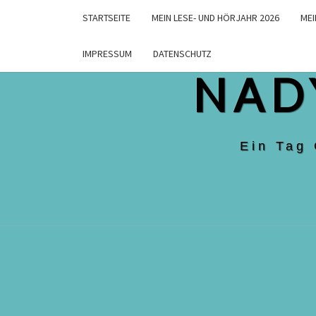
Skip
STARTSEITE
MEIN LESE- UND HÖRJAHR 2026
MEI
to
content
IMPRESSUM
DATENSCHUTZ
NAD
Ein Tag