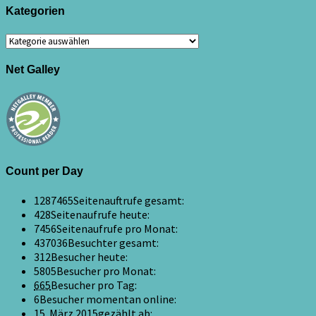
Kategorien
Kategorien
Net Galley
Count per Day
1287465
Seitenauftrufe gesamt:
428
Seitenaufrufe heute:
7456
Seitenaufrufe pro Monat:
437036
Besuchter gesamt:
312
Besucher heute:
5805
Besucher pro Monat:
665
Besucher pro Tag:
6
Besucher momentan online:
15. März 2015
gezählt ab: