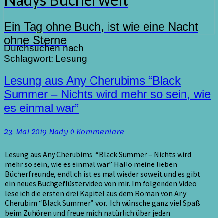
Ein Tag ohne Buch, ist wie eine Nacht
ohne Sterne
Durchsuchen nach
Schlagwort:
Lesung
Lesung
Lesung aus Any Cherubims “Black
aus
Summer – Nichts wird mehr so sein, wie
Any
es einmal war”
Cherubims
“Black
Summer
Kommentare
23. Mai 2019
Nady
0 Kommentare
–
Nichts
Lesung aus Any Cherubims “Black Summer – Nichts wird
wird
mehr so sein, wie es einmal war” Hallo meine lieben
mehr
Bücherfreunde, endlich ist es mal wieder soweit und es gibt
so
ein neues Buchgeflüstervideo von mir. Im folgenden Video
sein,
lese ich die ersten drei Kapitel aus dem Roman von Any
wie
Cherubim “Black Summer” vor. Ich wünsche ganz viel Spaß
es
beim Zuhören und freue mich natürlich über jeden
einmal